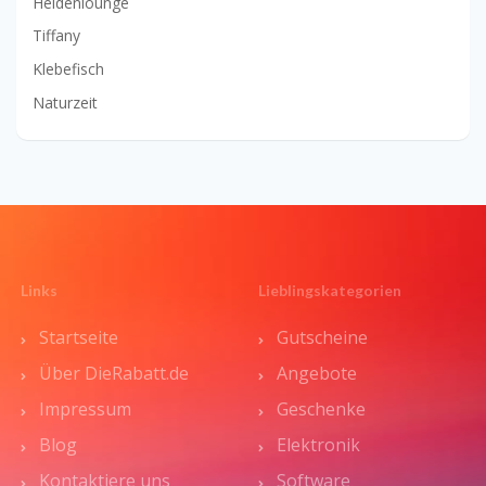
Heldenlounge
Tiffany
Klebefisch
Naturzeit
Links
Lieblingskategorien
Startseite
Gutscheine
Über DieRabatt.de
Angebote
Impressum
Geschenke
Blog
Elektronik
Kontaktiere uns
Software