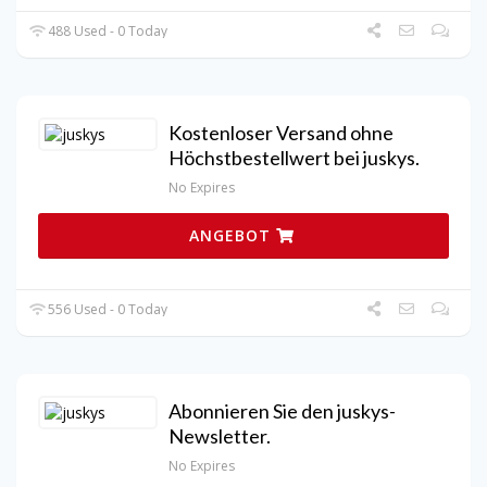
488 Used - 0 Today
Kostenloser Versand ohne
Höchstbestellwert bei juskys.
No Expires
ANGEBOT
556 Used - 0 Today
Abonnieren Sie den juskys-
Newsletter.
No Expires