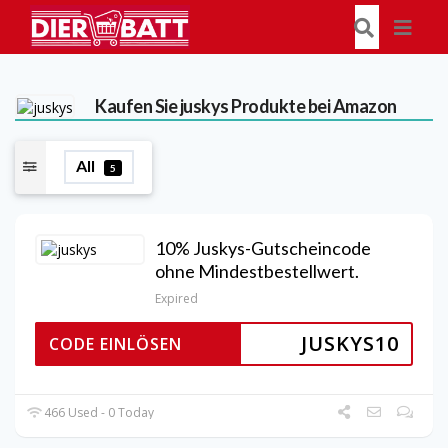
Kaufen Sie juskys Produkte bei Amazon
All
5
10% Juskys-Gutscheincode
ohne Mindestbestellwert.
Expired
JUSKYS10
CODE EINLÖSEN
466 Used - 0 Today