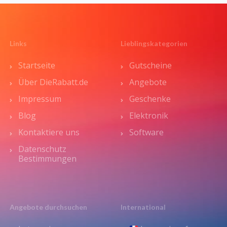
Links
Lieblingskategorien
Startseite
Gutscheine
Über DieRabatt.de
Angebote
Impressum
Geschenke
Blog
Elektronik
Kontaktiere uns
Software
Datenschutz
Bestimmungen
Angebote durchsuchen
International