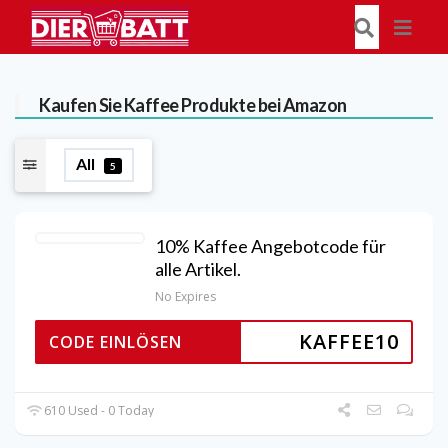
Kaufen Sie Kaffee Produkte bei Amazon
All
5
10% Kaffee Angebotcode für
alle Artikel.
No Expires
KAFFEE10
CODE EINLÖSEN
610 Used - 0 Today