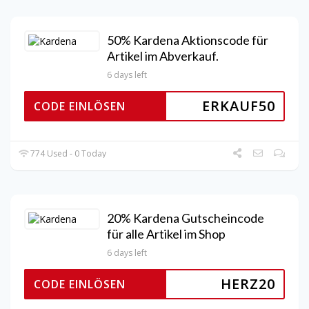
50% Kardena Aktionscode für
Artikel im Abverkauf.
6 days left
ERKAUF50
CODE EINLÖSEN
774 Used - 0 Today
20% Kardena Gutscheincode
für alle Artikel im Shop
6 days left
HERZ20
CODE EINLÖSEN