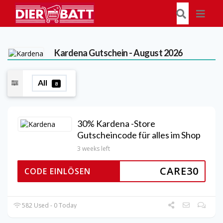
Kardena
Gutschein - August 2026
All
8
30% Kardena -Store
Gutscheincode für alles im Shop
3 weeks left
CARE30
CODE EINLÖSEN
582 Used - 0 Today