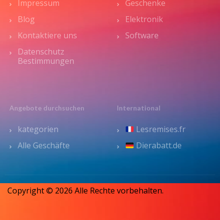
Impressum
Geschenke
Blog
Elektronik
Kontaktiere uns
Software
Datenschutz
Bestimmungen
Angebote durchsuchen
International
kategorien
Lesremises.fr
Alle Geschäfte
Dierabatt.de
Copyright © 2026 Alle Rechte vorbehalten.