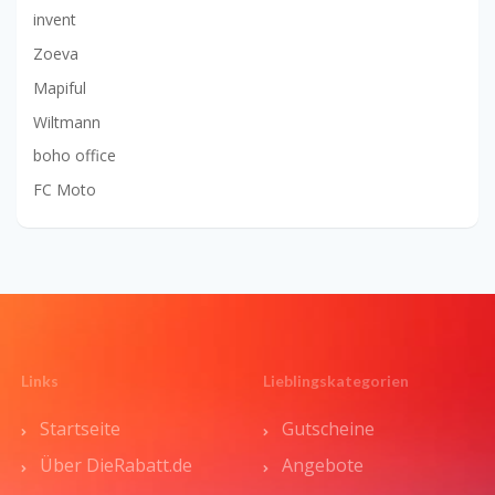
invent
Zoeva
Mapiful
Wiltmann
boho office
FC Moto
Links
Lieblingskategorien
Startseite
Gutscheine
Über DieRabatt.de
Angebote