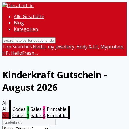
Alle Geschäfte
Blog
Kategorien
Top Searches:
Netto
,
my jewellery
,
Body & Fit
,
Myprotein
,
HP
,
HelloFresh
,...
Kinderkraft
Gutschein -
August 2026
All
5
All
5
Codes
1
Sales
4
Printable
0
All
5
Codes
1
Sales
4
Printable
0