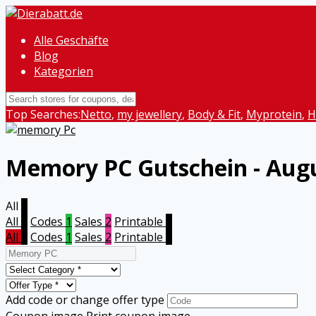
Alle Geschäfte
Blog
Kategorien
Top Searches:
Netto
,
my jewellery
,
Body & Fit
,
Myprotein
,
H
Memory PC
Gutschein - Aug
All
3
All
3
Codes
1
Sales
2
Printable
0
All
3
Codes
1
Sales
2
Printable
0
Add code or change offer type
Coupon image
Print coupon image