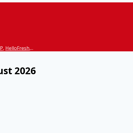
P
,
HelloFresh
,...
ust 2026