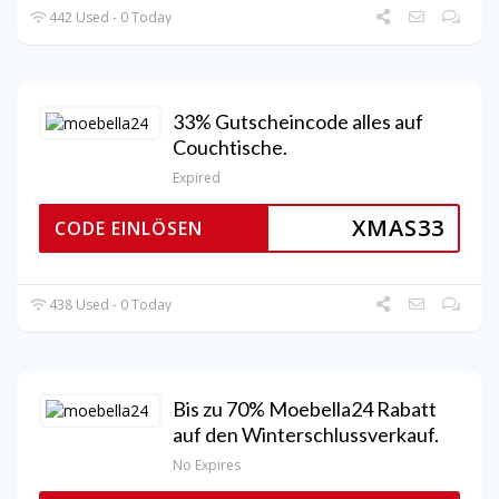
442 Used - 0 Today
33% Gutscheincode alles auf
Couchtische.
Expired
XMAS33
CODE EINLÖSEN
438 Used - 0 Today
Bis zu 70% Moebella24 Rabatt
auf den Winterschlussverkauf.
No Expires