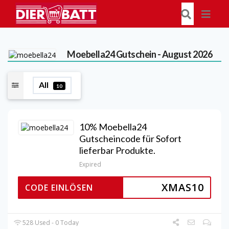
Moebella24
Gutschein - August 2026
All
10
10% Moebella24
Gutscheincode für Sofort
lieferbar Produkte.
Expired
XMAS10
CODE EINLÖSEN
528 Used - 0 Today