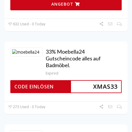
ANGEBOT
632 Used - 0 Today
33% Moebella24
Gutscheincode alles auf
Badmöbel.
Expired
XMAS33
CODE EINLÖSEN
273 Used - 0 Today