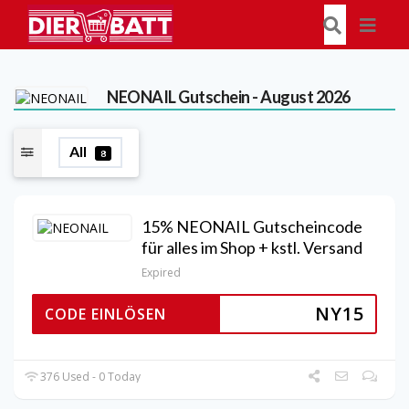
NEONAIL
Gutschein - August 2026
All
8
15% NEONAIL Gutscheincode
für alles im Shop + kstl. Versand
Expired
NY15
CODE EINLÖSEN
376 Used - 0 Today