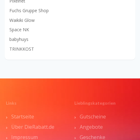
Pixelnet
Fuchs Gruppe Shop
Waikiki Glow
Space NK
babyhuys
TRINKKOST
Links
Lieblingskategorien
Startseite
Gutscheine
Über DieRabatt.de
Angebote
Impressum
Geschenke