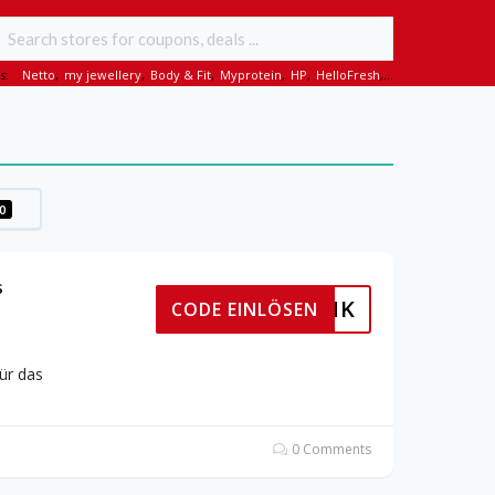
s:
Netto
,
my jewellery
,
Body & Fit
,
Myprotein
,
HP
,
HelloFresh
,...
0
s
PINK
CODE EINLÖSEN
ür das
0 Comments