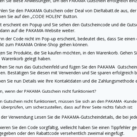
en Sie diese Anweisungen, um den
PAKAMA
Gutschein erfolgreich ein
len Sie den
PAKAMA
Gutschein oder Deal von
DieRabatt.de
aus, der
cken Sie auf den „CODE HOLEN“ Button.
zt erscheint ein Popup und Sie sehen den Gutscheincode und die Gutsc
 dann auf die
PAKAMA
-Website weiter.
n der Code nicht im Pop-up erscheint, bedeutet dies, dass Sie einen
ekt zum
PAKAMA
Online-Shop gehen können.
en Sie Produkte, die Sie kaufen möchten, in den Warenkorb. Gehen Sie
 Warenkorb gelegt haben.
hen Sie nun das Gutscheinfeld und fügen Sie den
PAKAMA
Gutschein
en. Bestätigen Sie diesen mit Verwenden und Sie sparen erfolgreich b
en Sie nun Details wie Ihre Kontaktdaten und die Zahlungsmethode ei
un, wenn der
PAKAMA
Gutschein nicht funktioniert?
ein Gutschein nicht funktioniert, müssen Sie sich an den
PAKAMA
-Kunde
 überprüfen, um sicherzustellen, dass auf Ihrer Seite nichts falsch ist:
 der Verwendung Lesen Sie die
PAKAMA
-Gutscheindetails, die bei je
ieren Sie den Code sorgfältig, vielleicht haben Sie einen Tippfehler g
gegeben oder den Rabattcode versehentlich zweimal eingefügt.