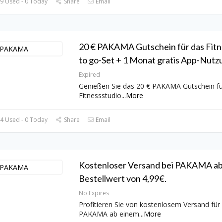
9 Used - 0 Today
Share
Email
20 € PAKAMA Gutschein für das Fitn
to go-Set + 1 Monat gratis App-Nutz
Expired
Genießen Sie das 20 € PAKAMA Gutschein fü
Fitnessstudio
...
More
4 Used - 0 Today
Share
Email
Kostenloser Versand bei PAKAMA ab
Bestellwert von 4,99€.
No Expires
Profitieren Sie von kostenlosem Versand für 
PAKAMA ab einem
...
More