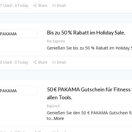
7 Used - 0 Today
Share
Email
Bis zu 50 % Rabatt im Holiday Sale.
No Expires
Genießen Sie bis zu 50 % Rabatt im Holiday S
0 Used - 0 Today
Share
Email
50 € PAKAMA Gutschein für Fitness 
allen Tools.
Expired
Genießen Sie den 50 € PAKAMA Gutschein fü
to
...
More