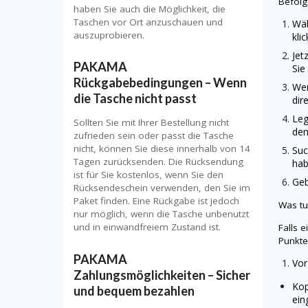
Befolg
haben Sie auch die Möglichkeit, die
Taschen vor Ort anzuschauen und
Wäh
auszuprobieren.
kli
Jet
PAKAMA
Sie
Rückgabebedingungen – Wenn
Wen
die Tasche nicht passt
dir
Leg
Sollten Sie mit Ihrer Bestellung nicht
den
zufrieden sein oder passt die Tasche
nicht, können Sie diese innerhalb von 14
Suc
Tagen zurücksenden. Die Rücksendung
hab
ist für Sie kostenlos, wenn Sie den
Geb
Rücksendeschein verwenden, den Sie im
Paket finden. Eine Rückgabe ist jedoch
Was t
nur möglich, wenn die Tasche unbenutzt
und in einwandfreiem Zustand ist.
Falls 
Punkte
PAKAMA
Vor
Zahlungsmöglichkeiten – Sicher
Kop
und bequem bezahlen
ein