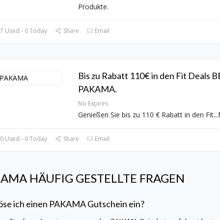
Produkte.
7 Used - 0 Today
Share
Email
Bis zu Rabatt 110€ in den Fit Deals B
PAKAMA.
No Expires
Genießen Sie bis zu 110 € Rabatt in den Fit
...
0 Used - 0 Today
Share
Email
KAMA
HÄUFIG GESTELLTE FRAGEN
öse ich einen
PAKAMA
Gutschein ein?