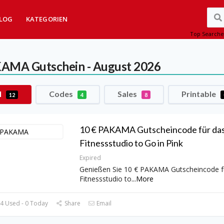
LOG
KATEGORIEN
Top Searche
KAMA
Gutschein - August 2026
l
Codes
Sales
Printable
12
4
8
10 € PAKAMA Gutscheincode für da
Fitnessstudio to Go in Pink
Expired
Genießen Sie 10 € PAKAMA Gutscheincode f
Fitnessstudio to
...
More
4 Used - 0 Today
Share
Email