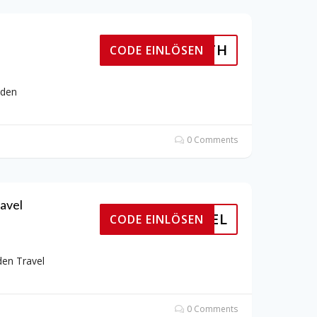
EARTH
CODE EINLÖSEN
 den
0 Comments
avel
TRAVEL
CODE EINLÖSEN
en Travel
0 Comments