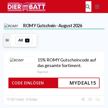
ROMY
Gutschein - August 2026
All
5
15% ROMY Gutscheincode auf
das gesamte Sortiment.
Expired
MYDEAL15
CODE EINLÖSEN
357 Used - 0 Today