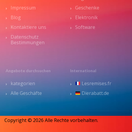
Impressum
Geschenke
Blog
Elektronik
Kontaktiere uns
Software
Datenschutz
Bestimmungen
Angebote durchsuchen
International
kategorien
Lesremises.fr
Alle Geschäfte
Dierabatt.de
Copyright © 2026 Alle Rechte vorbehalten.