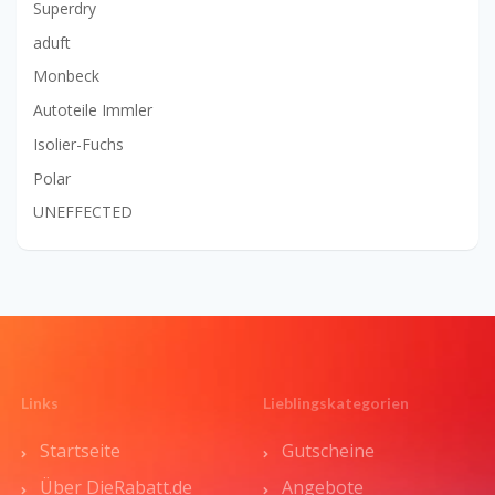
Superdry
aduft
Monbeck
Autoteile Immler
Isolier-Fuchs
Polar
UNEFFECTED
Links
Lieblingskategorien
Startseite
Gutscheine
Über DieRabatt.de
Angebote