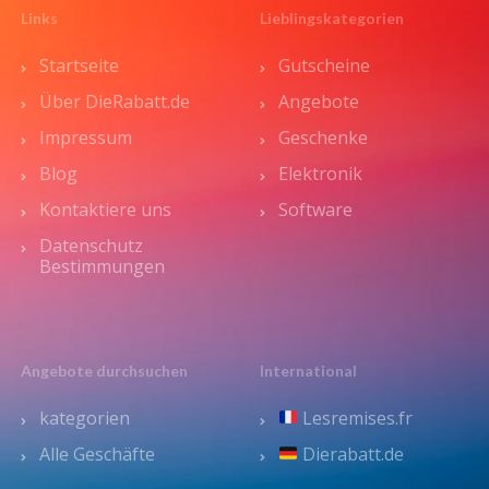
Links
Lieblingskategorien
Startseite
Gutscheine
Über DieRabatt.de
Angebote
Impressum
Geschenke
Blog
Elektronik
Kontaktiere uns
Software
Datenschutz
Bestimmungen
Angebote durchsuchen
International
kategorien
Lesremises.fr
Alle Geschäfte
Dierabatt.de