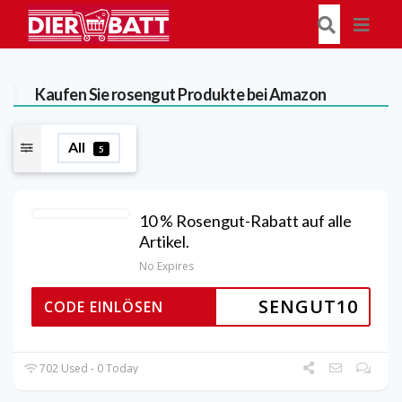
Kaufen Sie rosengut Produkte bei Amazon
All
5
10 % Rosengut-Rabatt auf alle
Artikel.
No Expires
SENGUT10
CODE EINLÖSEN
702 Used - 0 Today