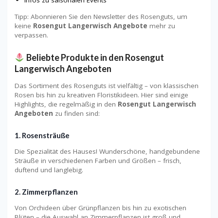
Infos zu saisonalen Events
Tipp: Abonnieren Sie den Newsletter des Rosenguts, um
keine
Rosengut Langerwisch Angebote
mehr zu
verpassen.
Beliebte Produkte in den Rosengut
Langerwisch Angeboten
Das Sortiment des Rosenguts ist vielfältig – von klassischen
Rosen bis hin zu kreativen Floristikideen. Hier sind einige
Highlights, die regelmäßig in den
Rosengut Langerwisch
Angeboten
zu finden sind:
1.
Rosensträuße
Die Spezialität des Hauses! Wunderschöne, handgebundene
Sträuße in verschiedenen Farben und Größen – frisch,
duftend und langlebig.
2.
Zimmerpflanzen
Von Orchideen über Grünpflanzen bis hin zu exotischen
Blüten – die Auswahl an Zimmerpflanzen ist groß und