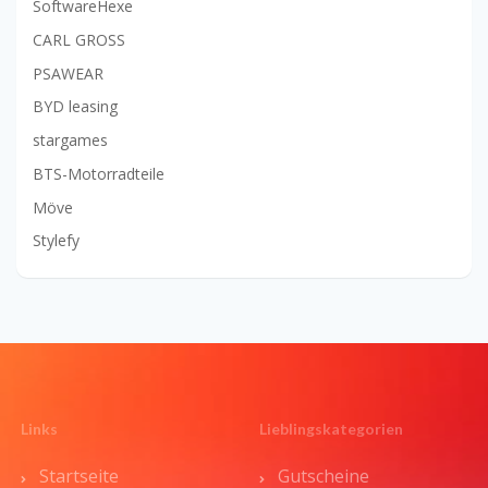
SoftwareHexe
CARL GROSS
PSAWEAR
BYD leasing
stargames
BTS-Motorradteile
Möve
Stylefy
Links
Lieblingskategorien
Startseite
Gutscheine