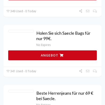
349 Used - 0 Today
Holen Sie sich Saecle Bags für
nur 99€.
No Expires
ANGEBOT
341 Used - 0 Today
Beste Herrenjeans für nur 69 €
bei Saecle.
No Expires