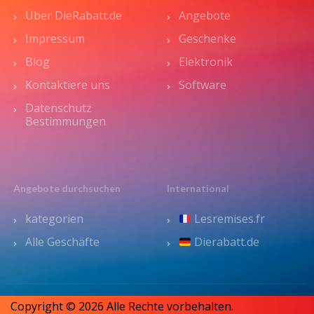
Über DieRabatt.de
Angebote
Impressum
Geschenke
Blog
Elektronik
Kontaktiere uns
Software
Datenschutz
Bestimmungen
Angebote durchsuchen
International
kategorien
Lesremises.fr
Alle Geschäfte
Dierabatt.de
Copyright © 2026 Alle Rechte vorbehalten.