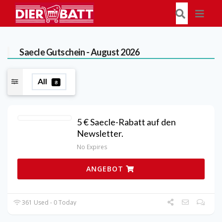
Saecle
Gutschein - August 2026
All
8
5 € Saecle-Rabatt auf den
Newsletter.
No Expires
ANGEBOT
361 Used - 0 Today