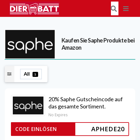
Kaufen Sie Saphe Produkte bei
Amazon
All
5
20% Saphe Gutscheincode auf
das gesamte Sortiment.
No Expires
APHEDE20
CODE EINLÖSEN