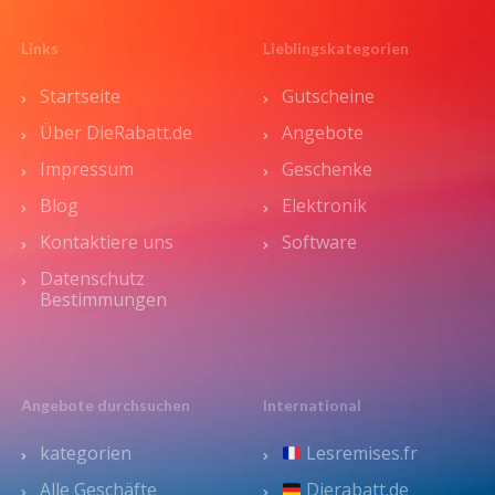
Links
Lieblingskategorien
Startseite
Gutscheine
Über DieRabatt.de
Angebote
Impressum
Geschenke
Blog
Elektronik
Kontaktiere uns
Software
Datenschutz
Bestimmungen
Angebote durchsuchen
International
kategorien
Lesremises.fr
Alle Geschäfte
Dierabatt.de