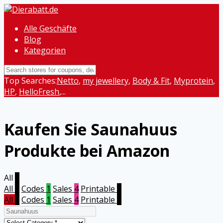
Alle Geschäfte
Blog
Kategorien
Top Searches:
Netto
,
my jewellery
,
Body & Fit
,
Myprotein
,
HP
,
HelloFresh
,...
Kaufen Sie Saunahuus
Produkte bei Amazon
All
5
All
5
Codes
1
Sales
4
Printable
0
All
5
Codes
1
Sales
4
Printable
0