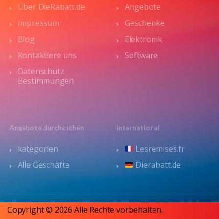
Über DieRabatt.de
Angebote
Impressum
Geschenke
Blog
Elektronik
Kontaktiere uns
Software
Datenschutz
Bestimmungen
Angebote durchsuchen
International
kategorien
Lesremises.fr
Alle Geschäfte
Dierabatt.de
Copyright © 2026 Alle Rechte vorbehalten.