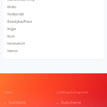
Woltu
Studyscript
Beautykaufhaus
Regia
Root
Heizman24
Vamos
Links
Lieblingskategorien
Startseite
Gutscheine