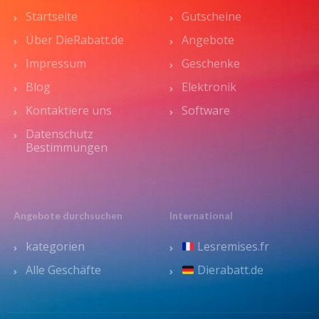
Startseite
Gutscheine
Über DieRabatt.de
Angebote
Impressum
Geschenke
Blog
Elektronik
Kontaktiere uns
Software
Datenschutz
Bestimmungen
Angebote durchsuchen
International
kategorien
Lesremises.fr
Alle Geschäfte
Dierabatt.de