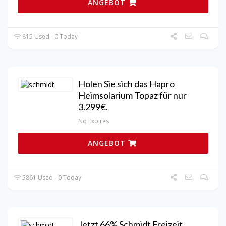
ANGEBOT
815 Used - 0 Today
Holen Sie sich das Hapro
Heimsolarium Topaz für nur
3.299€.
No Expires
ANGEBOT
5861 Used - 0 Today
Jetzt 66% Schmidt Freizeit