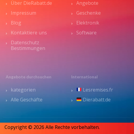
Über DieRabatt.de
Angebote
Impressum
Geschenke
Blog
Elektronik
Kontaktiere uns
Software
Datenschutz
Bestimmungen
Angebote durchsuchen
International
kategorien
Lesremises.fr
Alle Geschäfte
Dierabatt.de
Copyright © 2026 Alle Rechte vorbehalten.