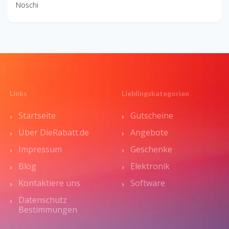
Noschi
Links
Lieblingskategorien
Startseite
Gutscheine
Über DieRabatt.de
Angebote
Impressum
Geschenke
Blog
Elektronik
Kontaktiere uns
Software
Datenschutz
Bestimmungen