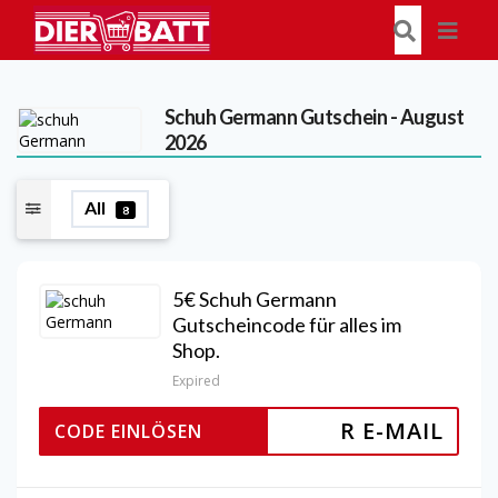
Schuh Germann
Gutschein - August
2026
All
8
5€ Schuh Germann
Gutscheincode für alles im
Shop.
Expired
R E-MAIL
CODE EINLÖSEN