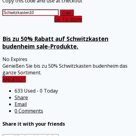
Copy this code and use at checkout
Copy
Go To Store
Bis zu 50% Rabatt auf Schwitzkasten
budenheim sale-Produkte.
No Expires
Genießen Sie bis zu 50% Schwitzkasten budenheim das
ganze Sortiment.
ANGEBOT
633 Used - 0 Today
Share
Email
0 Comments
Share it with your friends