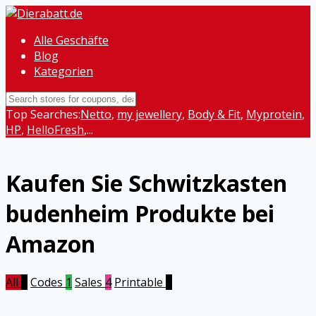
Alle Geschäfte
Blog
Kategorien
Top Searches:
Netto
,
my jewellery
,
Body & Fit
,
Myprotein
,
HP
,
HelloFresh
,...
Kaufen Sie Schwitzkasten
budenheim Produkte bei
Amazon
All
5
Codes
1
Sales
4
Printable
0