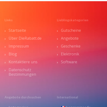
Links
Lieblingskategorien
Startseite
Gutscheine
Über DieRabatt.de
Angebote
Impressum
Geschenke
Blog
Elektronik
Kontaktiere uns
Software
Datenschutz
Bestimmungen
Angebote durchsuchen
International