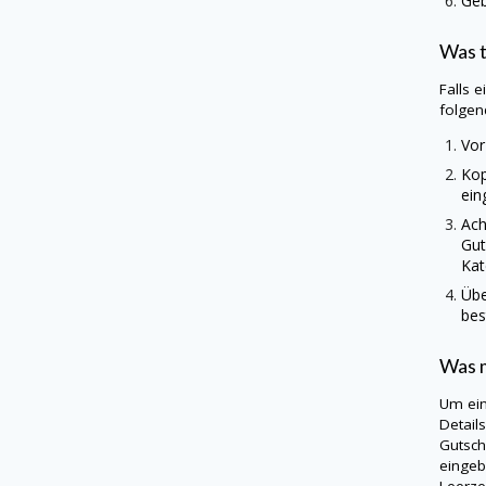
Geb
Was 
Falls 
folgen
Vor
Kop
ein
Ach
Gut
Kat
Übe
bes
Was m
Um ei
Detail
Gutsch
eingeb
Leerze