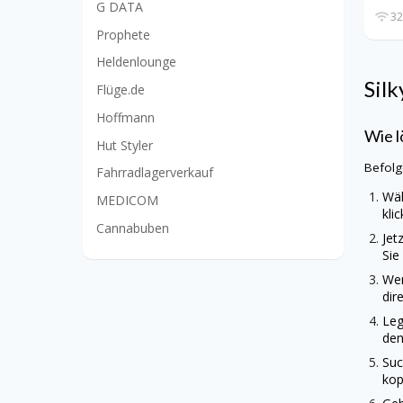
G DATA
32
Prophete
Heldenlounge
Silk
Flüge.de
Hoffmann
Wie l
Hut Styler
Befolg
Fahrradlagerverkauf
Wäh
MEDICOM
kli
Cannabuben
Jet
Sie
Wen
dir
Leg
den
Suc
kop