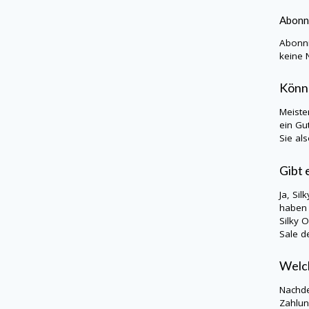
Abonn
Abonni
keine 
Könn
Meiste
ein Gu
Sie al
Gibt 
Ja,
Silk
haben 
Silky O
Sale d
Welch
Nachde
Zahlun