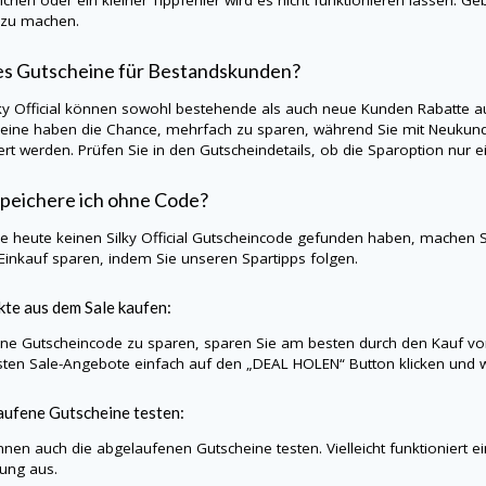
 zu machen.
es Gutscheine für Bestandskunden?
ky Official
können sowohl bestehende als auch neue Kunden Rabatte auf
eine haben die Chance, mehrfach zu sparen, während Sie mit Neukund
iert werden. Prüfen Sie in den Gutscheindetails, ob die Sparoption nu
peichere ich ohne Code?
Sie heute keinen
Silky Official
Gutscheincode gefunden haben, machen Si
Einkauf sparen, indem Sie unseren Spartipps folgen.
te aus dem Sale kaufen:
e Gutscheincode zu sparen, sparen Sie am besten durch den Kauf vo
sten Sale-Angebote einfach auf den „DEAL HOLEN“ Button klicken und w
ufene Gutscheine testen:
nnen auch die abgelaufenen Gutscheine testen. Vielleicht funktioniert e
lung aus.