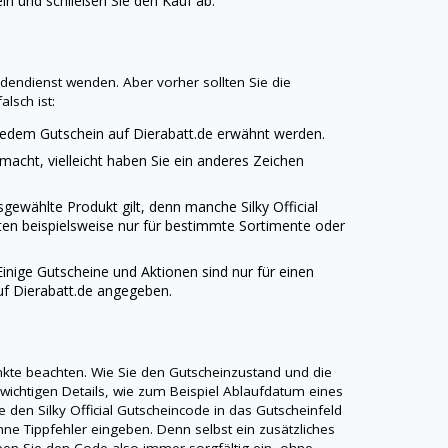
n und schließen Sie den Kauf ab.
dendienst wenden. Aber vorher sollten Sie die
lsch ist:
i jedem Gutschein auf
Dierabatt.de
erwähnt werden.
emacht, vielleicht haben Sie ein anderes Zeichen
ausgewählte Produkt gilt, denn manche
Silky Official
ten beispielsweise nur für bestimmte Sortimente oder
 Einige Gutscheine und Aktionen sind nur für einen
uf
Dierabatt.de
angegeben.
unkte beachten. Wie Sie den Gutscheinzustand und die
 wichtigen Details, wie zum Beispiel Ablaufdatum eines
ie den
Silky Official
Gutscheincode in das Gutscheinfeld
ne Tippfehler eingeben. Denn selbst ein zusätzliches
Geben Sie den Code also immer sorgfältig ein, ohne