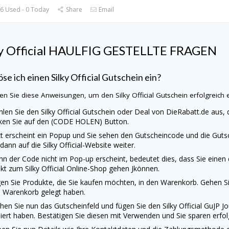
6 Used - 0 Today
Share
Email
y Official
HAUL
FIG GESTELLTE FRAGEN
öse ich einen
Silky Official
Gutschein ein?
en Sie diese Anweisungen, um den
Silky Official
Gutschein erfolgreich 
len Sie den
Silky Official
Gutschein oder Deal von
DieRabatt.de
aus, 
cken Sie auf den (CODE HOLEN) Button.
zt erscheint ein Popup und Sie sehen den Gutscheincode und die Gutsc
 dann auf die
Silky Official
-Website weiter.
n der Code nicht im Pop-up erscheint, bedeutet dies, dass Sie einen
ekt zum
Silky Official
Online-Shop gehen Jkönnen.
en Sie Produkte, die Sie kaufen möchten, in den Warenkorb. Gehen Sie
 Warenkorb gelegt haben.
hen Sie nun das Gutscheinfeld und fügen Sie den
Silky Official
Gu
JP J
iert haben. Bestätigen Sie diesen mit Verwenden und Sie sparen erfolg