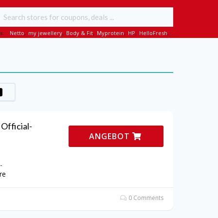
s:
Netto
,
my jewellery
,
Body & Fit
,
Myprotein
,
HP
,
HelloFresh
,...
Official-
ANGEBOT
-
re
0 Comments