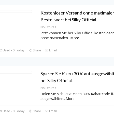
Kostenloser Versand ohne maximale
Bestellwert bei Silky Official.
No Expires
Jetzt können Sie bei Silky Official kostenlos
ohne maximalen
...
More
2 Used - 0 Today
Share
Email
Sparen Sie bis zu 30 % auf ausgewählt
bei Silky Official.
No Expires
Holen Sie sich jetzt einen 30% Rabattcode f
ausgewählten
...
More
9 Used - 0 Today
Share
Email