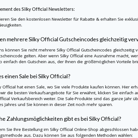
ement des
Silky Official
Newsletters:
eren Sie den kostenlosen Newsletter für Rabatte & erhalten Sie exklu
Neuigkeiten.
en mehrere
Silky Official
Gutscheincodes gleichzeitig ve
ns können Sie nicht mehrere
Silky Official
Gutscheincodes gleichzeitig 
tscheincode gelten. Aber wenn
Silky Official
eine Ausnahme macht, werd
so einfach den Gutschein aus, der Ihnen die größtmöglichen Vorteile bri
es einen Sale bei
Silky Official
?
y Official
hat einen Sale, wo Sie viele Produkte kaufen können. Hier erh
wir die besten Verkaufsangebote für Sie erwähnt, klicken Sie einfach a
fficial
Verkaufsbereich weiter. Die Sale-Produkte sind das ganze Jahr übe
es Jahres und Sie können in dieser Zeit noch mehr sparen.
e Zahlungsmöglichkeiten gibt es bei Silky Official?
m Sie Ihre Bestellung im
Silky Official
Online-Shop abgeschlossen haben
gsmethode aus. Dazu können Sie aus folgenden Methoden wählen: