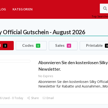
LOG
KATEGORIEN
Top Searche
y Official
Gutschein - August 2026
l
Codes
Sales
Printable
5
1
4
0
Abonnieren Sie den kostenlosen Silky 
Newsletter.
No Expires
Abonnieren Sie den kostenlosen Silky Official
Newsletter für Rabatte und Ausnahmen
...
Mo
6 Used - 0 Today
Share
Email