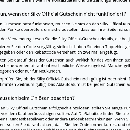
en Sie nun Details wie Ihre Kontaktdaten und die Zahlungsmethode ei
tun, wenn der
Silky Official
Gutschein nicht funktioniert?
ein Gutschein nicht funktioniert, müssen Sie sich an den
Silky Official
-Kun
den Punkte überprüfen, um sicherzustellen, dass auf Ihrer Seite nichts fa
 der Verwendung Lesen Sie die
Silky Official
-Gutscheindetails, die be
ieren Sie den Code sorgfältig, vielleicht haben Sie einen Tippfehler g
gegeben oder den Rabattcode versehentlich zweimal eingefügt.
ten Sie darauf, dass der Gutschein auch wirklich für das von Ihnen 
scheine werden oft auf unterschiedliche Weise eingelöst. Manche gel
egorien oder nur für Neukunden.
rprüfen Sie, ob der
Silky Official
-Gutschein noch gültig ist oder nicht.
timmten Zeitraum gültig. Das Ablaufdatum ist bei jedem Gutschein a
uss ich beim Einlösen beachten?
nen
Silky Official
Gutschein erfolgreich einzulösen, sollten Sie einige P
s vor dem Kauf berücksichtigen sollten. Auf
DieRabatt.de
finden Sie alle
eins, Mindestbestellwert oder andere Einlösebeschränkungen. Wenn S
en, sollten Sie darauf achten, dass Sie den Code immer korrekt und oh
ichen oder ein kleiner Tippfehler wird es nicht funktionieren lassen. 