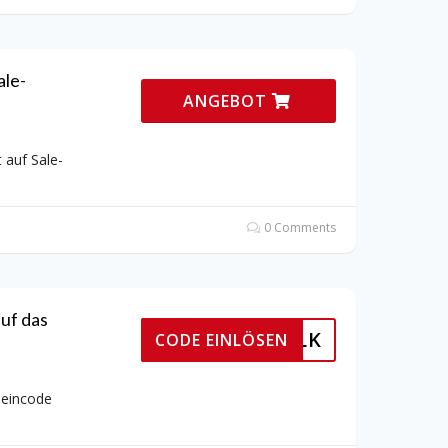
ale-
ANGEBOT
 auf Sale-
0 Comments
auf das
SILK
CODE EINLÖSEN
heincode