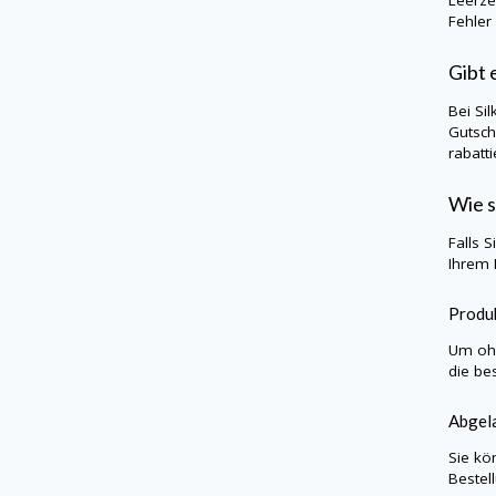
Fehler
Gibt 
Bei
Sil
Gutsch
rabatt
Wie s
Falls 
Ihrem 
Produk
Um ohn
die be
Abgela
Sie kö
Bestel