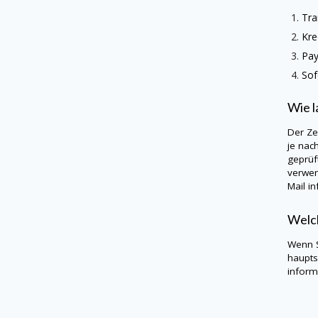
Tra
Kre
Pay
Sof
Wie l
Der Ze
je nac
geprüf
verwen
Mail in
Welch
Wenn S
haupts
informi