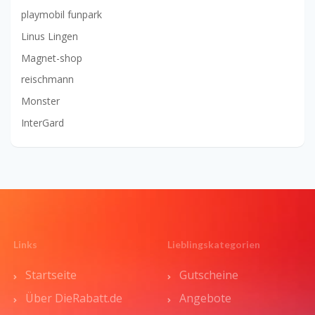
playmobil funpark
Linus Lingen
Magnet-shop
reischmann
Monster
InterGard
Links
Lieblingskategorien
Startseite
Gutscheine
Über DieRabatt.de
Angebote