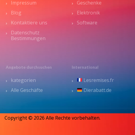
Impressum
Geschenke
Blog
Elektronik
Kontaktiere uns
Software
Datenschutz
Bestimmungen
Angebote durchsuchen
International
kategorien
Lesremises.fr
Alle Geschäfte
Dierabatt.de
Copyright © 2026 Alle Rechte vorbehalten.