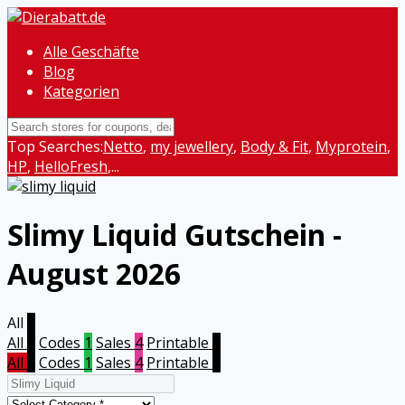
Alle Geschäfte
Blog
Kategorien
Top Searches:
Netto
,
my jewellery
,
Body & Fit
,
Myprotein
,
HP
,
HelloFresh
,...
Slimy Liquid
Gutschein -
August 2026
All
5
All
5
Codes
1
Sales
4
Printable
0
All
5
Codes
1
Sales
4
Printable
0