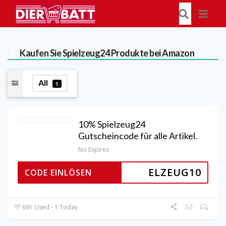
Kaufen Sie Spielzeug24 Produkte bei Amazon
All
5
10% Spielzeug24
Gutscheincode für alle Artikel.
No Expires
ELZEUG10
CODE EINLÖSEN
691 Used - 1 Today