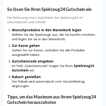
So lösen Sie Ihren Spielzeug24 Gutschein ein
Die Einlösung eines Gutscheins bei Spielzeug24 ist
unkompliziert und schnell:
Wunschprodukte in den Warenkorb legen
Wählen Sie die Spielzeuge aus, die Sie kaufen möchten,
und legen Sie sie in den Warenkorb.
Zur Kasse gehen
Gehen Sie zur Kasse, nachdem Sie alle Produkte
ausgewählt haben.
Gutscheincode eingeben
Im Feld „Gutscheincode“ tragen Sie Ihren
Spielzeug24
Gutschein
ein.
Rabatt genießen
Der Rabatt wird automatisch vom Gesamtbetrag
abgezogen.
Tipps, um das Maximum aus Ihrem Spielzeug24
Gutschein herauszuholen