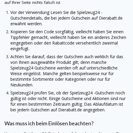
auf Ihrer Seite nichts falsch ist
Vor der Verwendung Lesen Sie die Spielzeug24 -
Gutscheindetails, die bei jedem Gutschein auf
Dierabatt.de
erwähnt werden.
Kopieren Sie den Code sorgfältig, vielleicht haben Sie einen
Tippfehler gemacht, vielleicht haben Sie ein anderes Zeichen
eingegeben oder den Rabattcode versehentlich zweimal
eingefügt.
Achten Sie darauf, dass der Gutschein auch wirklich für das
von Ihnen ausgewählte Produkt gilt, denn manche
Spielzeug24 Gutscheine werden oft auf unterschiedliche
Weise eingelöst. Manche gelten beispielsweise nur für
bestimmte Sortimente oder Kategorien oder nur für
Neukunden.
Spielzeug24 prüfen Sie, ob der Spielzeug24 -Gutschein noch
gültig ist oder nicht. Einige Gutscheine und Aktionen sind nur
für einen bestimmten Zeitraum gültig. Das Ablaufdatum ist
bei jedem Gutschein auf
Dierabatt.de
angegeben.
Was muss ich beim Einlösen beachten?