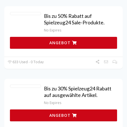
Bis zu 50% Rabatt auf
Spielzeug24 Sale-Produkte.
No Expires
ANGEBOT
633 Used - 0 Today
Bis zu 30% Spielzeug24 Rabatt
auf ausgewählte Artikel.
No Expires
ANGEBOT