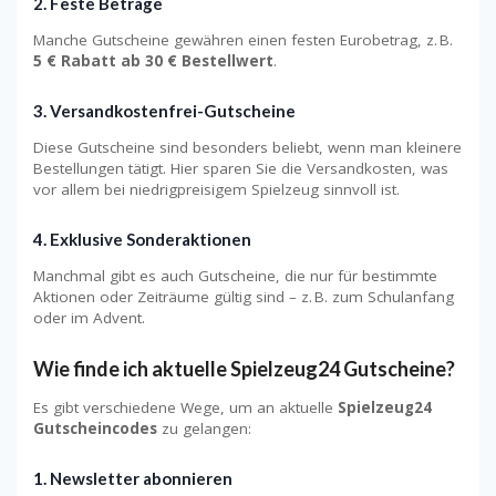
2. Feste Beträge
Manche Gutscheine gewähren einen festen Eurobetrag, z. B.
5 € Rabatt ab 30 € Bestellwert
.
3. Versandkostenfrei-Gutscheine
Diese Gutscheine sind besonders beliebt, wenn man kleinere
Bestellungen tätigt. Hier sparen Sie die Versandkosten, was
vor allem bei niedrigpreisigem Spielzeug sinnvoll ist.
4. Exklusive Sonderaktionen
Manchmal gibt es auch Gutscheine, die nur für bestimmte
Aktionen oder Zeiträume gültig sind – z. B. zum Schulanfang
oder im Advent.
Wie finde ich aktuelle Spielzeug24 Gutscheine?
Es gibt verschiedene Wege, um an aktuelle
Spielzeug24
Gutscheincodes
zu gelangen:
1. Newsletter abonnieren