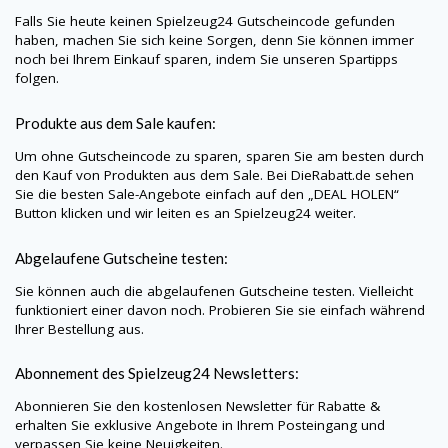
Falls Sie heute keinen Spielzeug24 Gutscheincode gefunden
haben, machen Sie sich keine Sorgen, denn Sie können immer
noch bei Ihrem Einkauf sparen, indem Sie unseren Spartipps
folgen.
Produkte aus dem Sale kaufen:
Um ohne Gutscheincode zu sparen, sparen Sie am besten durch
den Kauf von Produkten aus dem Sale. Bei
DieRabatt.de
sehen
Sie die besten Sale-Angebote einfach auf den „DEAL HOLEN“
Button klicken und wir leiten es an Spielzeug24 weiter.
Abgelaufene Gutscheine testen:
Sie können auch die abgelaufenen Gutscheine testen. Vielleicht
funktioniert einer davon noch. Probieren Sie sie einfach während
Ihrer Bestellung aus.
Abonnement des Spielzeug24 Newsletters:
Abonnieren Sie den kostenlosen Newsletter für Rabatte &
erhalten Sie exklusive Angebote in Ihrem Posteingang und
verpassen Sie keine Neuigkeiten.