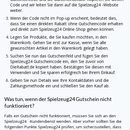
Code und wir leiten Sie dann auf die Spielzeug24 -Website
weiter.
Wenn der Code nicht im Pop-up erscheint, bedeutet dies,
dass Sie einen direkten Rabatt ohne Gutscheincode erhalten
und direkt zum Spielzeug24 Online-Shop gehen können.
Legen Sie Produkte, die Sie kaufen möchten, in den
Warenkorb. Gehen Sie erst zur Kasse, wenn Sie alle
gewünschten Artikel in den Warenkorb gelegt haben.
Suchen Sie nun das Gutscheinfeld und fügen Sie den
Spielzeug24 Gutscheincode ein, den Sie zuvor von
DieRabatt.de
kopiert haben. Bestätigen Sie diesen mit
Verwenden und Sie sparen erfolgreich bei Ihrem Einkauf.
Geben Sie nun Details wie Ihre Kontaktdaten und die
Zahlungsmethode ein und schließen Sie den Kauf ab.
Was tun, wenn der Spielzeug24 Gutschein nicht
funktioniert?
Falls ein Gutschein nicht funktioniert, müssen Sie sich an den
Spielzeug24 -Kundendienst wenden. Aber vorher sollten Sie die
folgenden Punkte Spielzeug24 prüfen, um sicherzustellen, dass