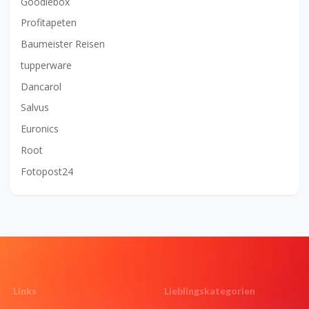
Goodiebox
Profitapeten
Baumeister Reisen
tupperware
Dancarol
Salvus
Euronics
Root
Fotopost24
Links
Lieblingskategorien