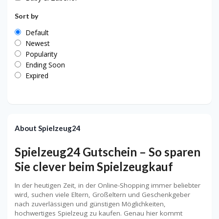
Sort by
Default
Newest
Popularity
Ending Soon
Expired
About Spielzeug24
Spielzeug24 Gutschein – So sparen
Sie clever beim Spielzeugkauf
In der heutigen Zeit, in der Online-Shopping immer beliebter
wird, suchen viele Eltern, Großeltern und Geschenkgeber
nach zuverlässigen und günstigen Möglichkeiten,
hochwertiges Spielzeug zu kaufen. Genau hier kommt