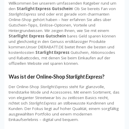
Willkommen bei unserem umfassenden Ratgeber rund um
den
Starlight Express Gutschein
! Ob Sie bereits Fan von
Starlight Express
sind oder erst gerade vom charmanten
Online‑Shop gehört haben – hier erfahren Sie alles über
Gutschein‑Tipps, Einlöse‑Optionen, Vorteile und
Hintergrundwissen. Wir zeigen Ihnen, wie Sie mit einem
Starllight Express Gutschein
bares Geld sparen können
und gleichzeitig in den Genuss erstklassiger Produkte
kommen.Unser DIERABATT.DE bietet Ihnen die besten und
kostenlossten
Starlight Express
Gutschein, Aktionscodes
und Rabattcodes, mit denen Sie beim Einkaufen auf der
offiziellen Website viel sparen können.
Was ist der Online‑Shop
Starlight Express
?
Der Online‑Shop
Starlight Express
steht für glanzvolle,
trendstarke Mode und Accessoires. Mit einem Sortiment, das
von eleganter Streetwear bis zu zeitlosen Basics reicht,
richtet sich
Starlight Express
an stilbewusste Kundinnen und
Kunden. Der Fokus liegt auf hoher Qualität, einem sorgfältig
ausgewählten Portfolio und einem modernen
Einkaufserlebnis – digital und bequem.