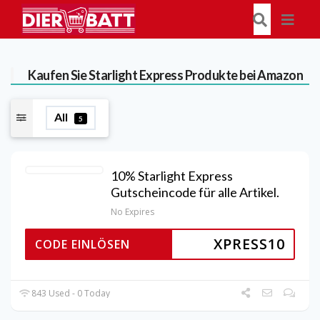
Kaufen Sie Starlight Express Produkte bei Amazon
All
5
10% Starlight Express
Gutscheincode für alle Artikel.
No Expires
XPRESS10
CODE EINLÖSEN
843 Used - 0 Today