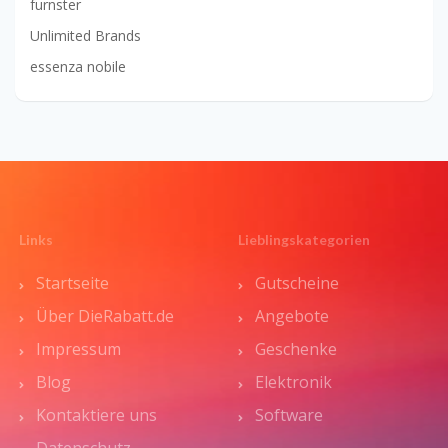
furnster
Unlimited Brands
essenza nobile
Links
Lieblingskategorien
Startseite
Gutscheine
Über DieRabatt.de
Angebote
Impressum
Geschenke
Blog
Elektronik
Kontaktiere uns
Software
Datenschutz