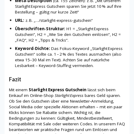
Meta‑Description
(ca. 155 Zeichen): z. B. „Mit unserem
Starlight Express Gutschein sparen Sie jetzt 10 % auf Ihre
Bestellung – gültig nur kurze Zeit!“
URL:
z. B. „…/starlight‑express‑gutschein“
Überschriften‑Struktur:
H1 = „Starlight Express
Gutschein“, H2 = „Wie Sie den Gutschein einlösen“, H2 =
„FAQ“, H2 = „Tipps & Tricks“.
Keyword‑Dichte:
Das Fokus‑Keyword „Starlight Express
Gutschein“ sollte ca. 1 – 2 % des Textes ausmachen (also
etwa 15–30 Mal im Text). Achten Sie auf natürliche
Lesbarkeit – Keyword‑Stuffing vermeiden.
Fazit
Mit einem
Starlight Express Gutschein
lässt sich beim
Einkauf im Online‑Shop
Starlight Express
bares Geld sparen.
Ob Sie den Gutschein über eine Newsletter‑Anmeldung,
Social Media oder spezielle Aktionen erhalten – mit ein paar
Klicks können Sie Rabatte sichern. Wichtig ist, die
Bedingungen zu kennen: Gültigkeit, Mindestbestellwert,
Kompatibilität mit Sale oder weiteren Codes. In unserem FAQ
beantworten wir praktische Fragen rund um Einlösen und