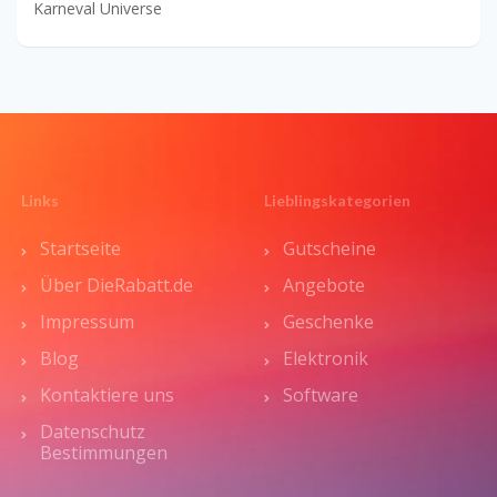
Karneval Universe
Links
Lieblingskategorien
Startseite
Gutscheine
Über DieRabatt.de
Angebote
Impressum
Geschenke
Blog
Elektronik
Kontaktiere uns
Software
Datenschutz
Bestimmungen