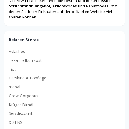
DIERABATT.DE bietet Ihnen die besten und kostenlossten
Strothmann
angebot, Aktionscodes und Rabattcodes, mit
denen Sie beim Einkaufen auf der offiziellen Website viel
sparen können.
Related Stores
Aylashes
Teka Tiefkühlkost
ifixit
Carshine Autopflege
mepal
Grow Gorgeous
Krüger Dirndl
Servdiscount
X-SENSE