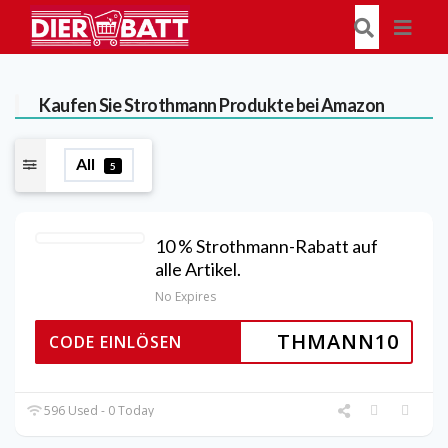
Kaufen Sie Strothmann Produkte bei Amazon
All
5
10 % Strothmann-Rabatt auf
alle Artikel.
No Expires
THMANN10
CODE EINLÖSEN
596 Used - 0 Today