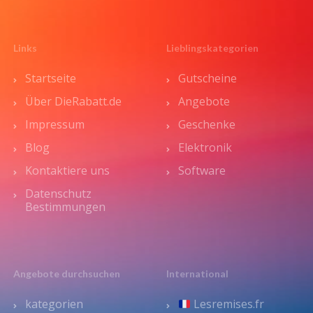
Links
Lieblingskategorien
Startseite
Gutscheine
Über DieRabatt.de
Angebote
Impressum
Geschenke
Blog
Elektronik
Kontaktiere uns
Software
Datenschutz
Bestimmungen
Angebote durchsuchen
International
kategorien
Lesremises.fr