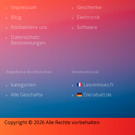
Impressum
Geschenke
Blog
Elektronik
Kontaktiere uns
Software
Datenschutz
Bestimmungen
Angebote durchsuchen
International
kategorien
Lesremises.fr
Alle Geschäfte
Dierabatt.de
Copyright © 2026 Alle Rechte vorbehalten.