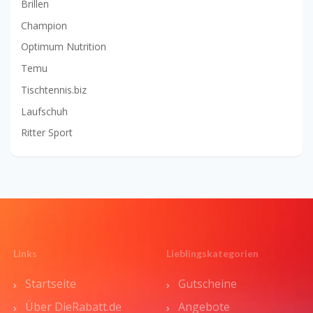
Brillen
Champion
Optimum Nutrition
Temu
Tischtennis.biz
Laufschuh
Ritter Sport
Links
Lieblingskategorien
Startseite
Gutscheine
Über DieRabatt.de
Angebote