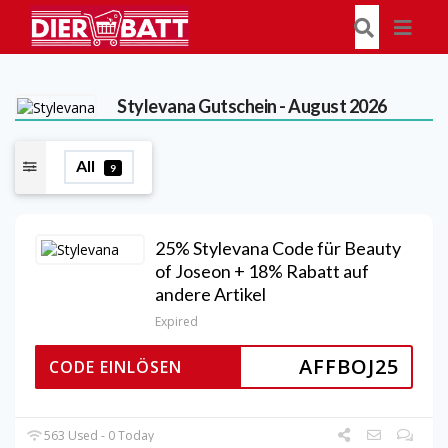
Stylevana
Gutschein - August 2026
All
9
25% Stylevana Code für Beauty
of Joseon + 18% Rabatt auf
andere Artikel
Expired
AFFBOJ25
CODE EINLÖSEN
563 Used - 0 Today