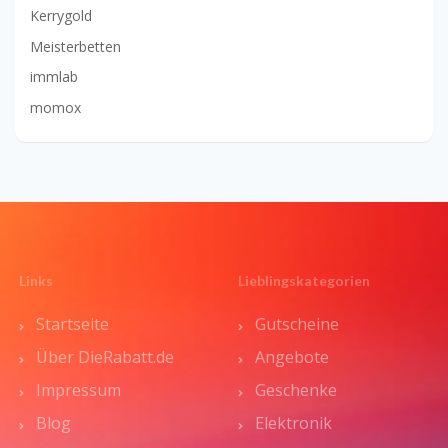
Kerrygold
Meisterbetten
immlab
momox
Links
Lieblingskategorien
Startseite
Gutscheine
Über DieRabatt.de
Angebote
Impressum
Geschenke
Blog
Elektronik