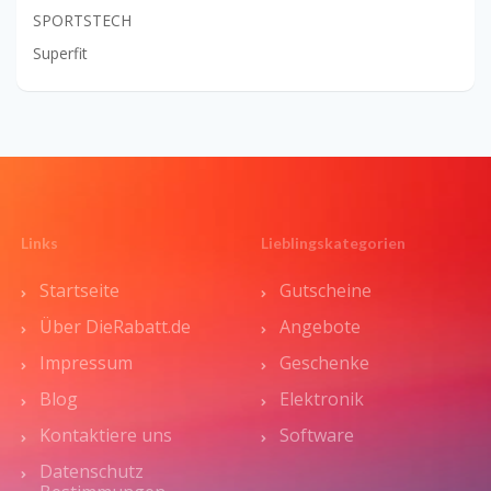
SPORTSTECH
Superfit
Links
Lieblingskategorien
Startseite
Gutscheine
Über DieRabatt.de
Angebote
Impressum
Geschenke
Blog
Elektronik
Kontaktiere uns
Software
Datenschutz