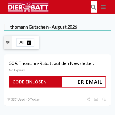
thomann
Gutschein - August 2026
All
5
50 € Thomann-Rabatt auf den Newsletter.
No Expires
ER EMAIL
CODE EINLÖSEN
537 Used - 0 Today