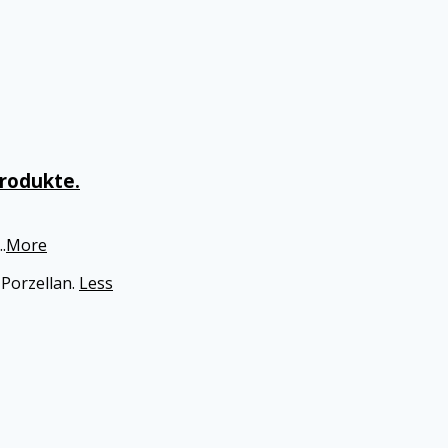
Produkte.
..
More
Porzellan.
Less