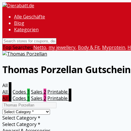
Alle Geschäfte
Blog
Kategorien
Top Searches:
Netto
,
my jewellery
,
Body & Fit
,
Myprotein
,
H
Thomas Porzellan
Gutschein
All
3
All
3
Codes
1
Sales
2
Printable
0
All
3
Codes
1
Sales
2
Printable
0
Select Category *
Select Category *
Apparel & Accessories