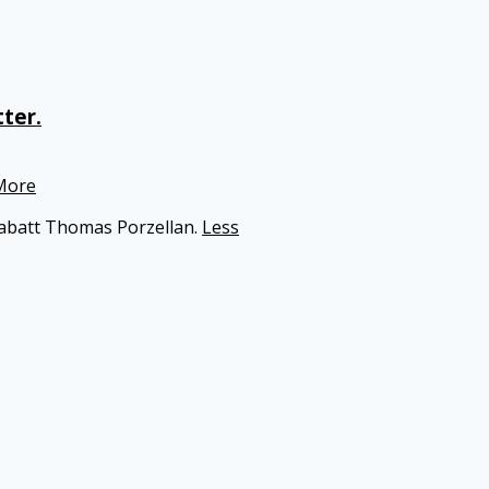
ter.
More
Rabatt Thomas Porzellan.
Less