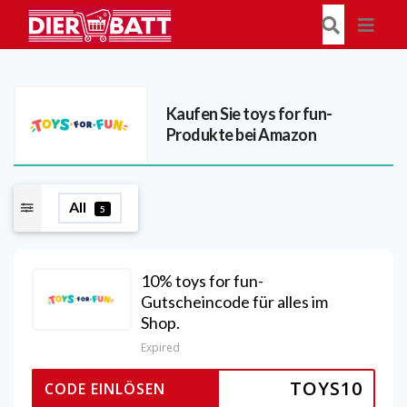
Kaufen Sie toys for fun-
Produkte bei Amazon
All
5
10% toys for fun-
Gutscheincode für alles im
Shop.
Expired
TOYS10
CODE EINLÖSEN