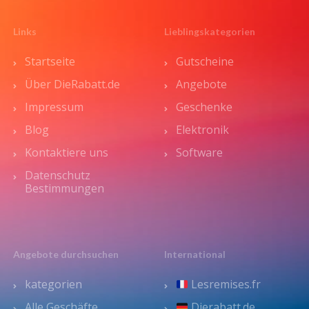
Links
Lieblingskategorien
Startseite
Gutscheine
Über DieRabatt.de
Angebote
Impressum
Geschenke
Blog
Elektronik
Kontaktiere uns
Software
Datenschutz
Bestimmungen
Angebote durchsuchen
International
kategorien
Lesremises.fr
Alle Geschäfte
Dierabatt.de