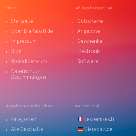
Links
Lieblingskategorien
Startseite
Gutscheine
Über DieRabatt.de
Angebote
Impressum
Geschenke
Blog
Elektronik
Kontaktiere uns
Software
Datenschutz
Bestimmungen
Angebote durchsuchen
International
kategorien
Lesremises.fr
Alle Geschäfte
Dierabatt.de