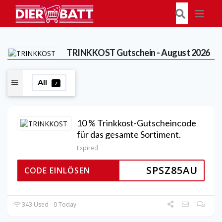
TRINKKOST
Gutschein - August 2026
All
7
10 % Trinkkost-Gutscheincode
für das gesamte Sortiment.
Expired
SPSZ85AU
CODE EINLÖSEN
343 Used - 0 Today