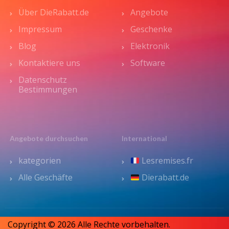
Über DieRabatt.de
Angebote
Impressum
Geschenke
Blog
Elektronik
Kontaktiere uns
Software
Datenschutz
Bestimmungen
Angebote durchsuchen
International
kategorien
Lesremises.fr
Alle Geschäfte
Dierabatt.de
Copyright © 2026 Alle Rechte vorbehalten.