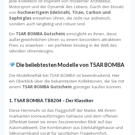
Jede Kollektion ist inspiriert von moderner Architektur,
Motorsport und der Dynamik des Lebens. Durch den Einsatz
von
hochwertigem Edelstahl, Titan, Carbon und
Saphirglas
entstehen Uhren, die nicht nur ästhetisch,
sondern auch langlebig und robust sind.
Ein
TSAR BOMBA Gutschein
ermöglicht es Ihnen, diese
außergewöhnlichen Uhren zu einem besonders attraktiven
Preis zu erwerben – ein perfekter Einstieg in die Welt des
stilvollen Uhrendesigns.
Die beliebtesten Modelle von TSAR BOMBA
Die Modellvielfalt bei TSAR BOMBA ist beeindruckend. Hier
ein Überblick über die bekanntesten Kollektionen, die Sie mit
einem
TSAR BOMBA Gutschein
günstiger kaufen können:
1.
TSAR BOMBA TB8204 – Der Klassiker
Diese Herrenuhr ist das Flaggschiff der Marke. Mit ihrem
markanten tonneauförmigen Gehäuse und dem offenen
Zifferblatt bietet sie einen faszinierenden Blick auf das
Automatikwerk. Die Kombination aus Edelstahlgehäuse und
Silikonarmband sorgt für sportlichen Tragekomfort.