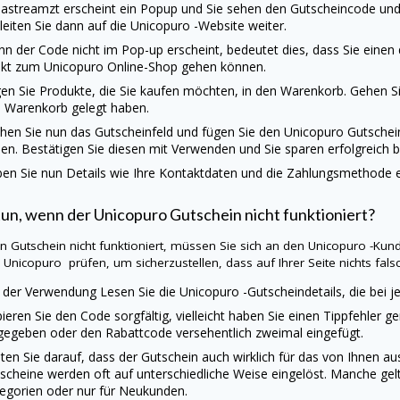
astreamzt erscheint ein Popup und Sie sehen den Gutscheincode und 
 leiten Sie dann auf die
Unicopuro
-Website weiter.
n der Code nicht im Pop-up erscheint, bedeutet dies, dass Sie einen
ekt zum
Unicopuro
Online-Shop gehen können.
en Sie Produkte, die Sie kaufen möchten, in den Warenkorb. Gehen Sie
 Warenkorb gelegt haben.
hen Sie nun das Gutscheinfeld und fügen Sie den
Unicopuro
Gutschei
en. Bestätigen Sie diesen mit Verwenden und Sie sparen erfolgreich b
en Sie nun Details wie Ihre Kontaktdaten und die Zahlungsmethode ei
tun, wenn der
Unicopuro
Gutschein nicht funktioniert?
ein Gutschein nicht funktioniert, müssen Sie sich an den
Unicopuro
-Kund
e
Unicopuro
prüfen, um sicherzustellen, dass auf Ihrer Seite nichts falsch
 der Verwendung Lesen Sie die
Unicopuro
-Gutscheindetails, die bei
ieren Sie den Code sorgfältig, vielleicht haben Sie einen Tippfehler g
gegeben oder den Rabattcode versehentlich zweimal eingefügt.
ten Sie darauf, dass der Gutschein auch wirklich für das von Ihnen 
scheine werden oft auf unterschiedliche Weise eingelöst. Manche gel
egorien oder nur für Neukunden.