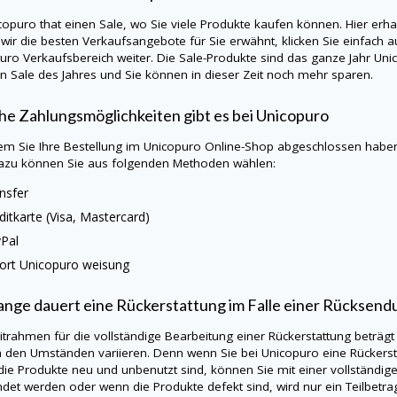
copuro
that einen Sale, wo Sie viele Produkte kaufen können. Hier erh
wir die besten Verkaufsangebote für Sie erwähnt, klicken Sie einfach a
puro
Verkaufsbereich weiter. Die Sale-Produkte sind das ganze Jahr
Uni
n Sale des Jahres und Sie können in dieser Zeit noch mehr sparen.
e Zahlungsmöglichkeiten gibt es bei
Unicopuro
m Sie Ihre Bestellung im
Unicopuro
Online-Shop abgeschlossen haben,
azu können Sie aus folgenden Methoden wählen:
nsfer
ditkarte (Visa, Mastercard)
Pal
ort
Unicopuro
weisung
ange dauert eine Rückerstattung im Falle einer Rücksend
itrahmen für die vollständige Bearbeitung einer Rückerstattung beträgt
h den Umständen variieren. Denn wenn Sie bei
Unicopuro
eine Rückers
ie Produkte neu und unbenutzt sind, können Sie mit einer vollständig
det werden oder wenn die Produkte defekt sind, wird nur ein Teilbetra