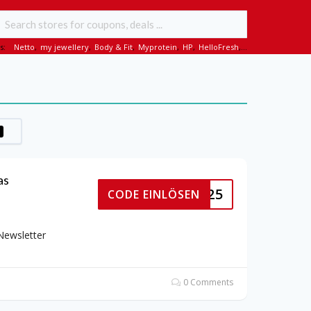
s:
Netto
,
my jewellery
,
Body & Fit
,
Myprotein
,
HP
,
HelloFresh
,...
as
COPURO25
CODE EINLÖSEN
Newsletter
0 Comments