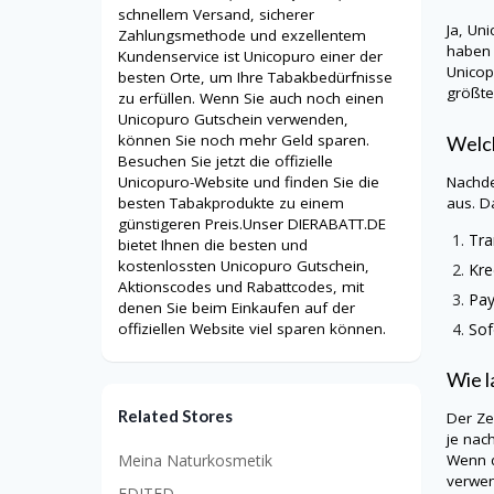
schnellem Versand, sicherer
Ja,
Uni
Zahlungsmethode und exzellentem
haben 
Kundenservice ist Unicopuro einer der
Unico
besten Orte, um Ihre Tabakbedürfnisse
größte
zu erfüllen. Wenn Sie auch noch einen
Unicopuro Gutschein verwenden,
können Sie noch mehr Geld sparen.
Welch
Besuchen Sie jetzt die offizielle
Unicopuro-Website und finden Sie die
Nachde
besten Tabakprodukte zu einem
aus. D
günstigeren Preis.Unser DIERABATT.DE
Tra
bietet Ihnen die besten und
kostenlossten Unicopuro Gutschein,
Kre
Aktionscodes und Rabattcodes, mit
Pay
denen Sie beim Einkaufen auf der
Sof
offiziellen Website viel sparen können.
Wie l
Related Stores
Der Ze
je nac
Meina Naturkosmetik
Wenn d
verwen
EDITED