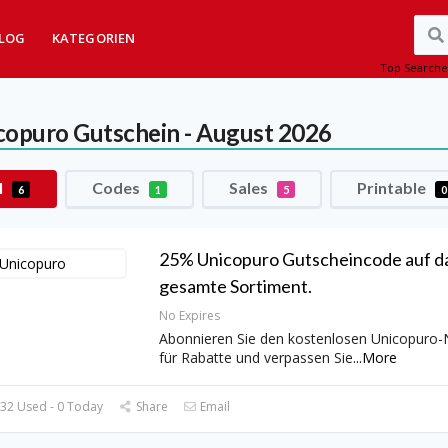
LOG
KATEGORIEN
Top Searche
copuro
Gutschein - August 2026
l
Codes
Sales
Printable
6
1
5
0
25% Unicopuro Gutscheincode auf d
gesamte Sortiment.
No Expires
Abonnieren Sie den kostenlosen Unicopuro-
für Rabatte und verpassen Sie
...
More
32 Used - 0 Today
Share
Email