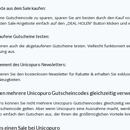
te aus dem Sale kaufen:
e Gutscheincode zu sparen, sparen Sie am besten durch den Kauf vo
sten Sale-Angebote einfach auf den „DEAL HOLEN“ Button klicken und w
ufene Gutscheine testen:
nnen auch die abgelaufenen Gutscheine testen. Vielleicht funktioniert e
lung aus.
ement des
Unicopuro
Newsletters:
eren Sie den kostenlosen Newsletter für Rabatte & erhalten Sie exklu
Neuigkeiten.
en mehrere
Unicopuro
Gutscheincodes gleichzeitig ver
ns können Sie nicht mehrere
Unicopuro
Gutscheincodes gleichzeitig ve
tscheincode gelten. Aber wenn Unicopuro eine Ausnahme macht, werde
so einfach den Gutschein aus, der Ihnen die größtmöglichen Vorteile bri
es einen Sale bei
Unicopuro