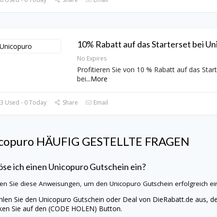
10% Rabatt auf das Starterset bei Un
No Expires
Profitieren Sie von 10 % Rabatt auf das Star
bei
...
More
3 Used - 0 Today
Share
Email
copuro
HÄUFIG GESTELLTE FRAGEN
öse ich einen
Unicopuro
Gutschein ein?
en Sie diese Anweisungen, um den
Unicopuro
Gutschein erfolgreich ei
len Sie den
Unicopuro
Gutschein oder Deal von
DieRabatt.de
aus, de
cken Sie auf den (CODE HOLEN) Button.