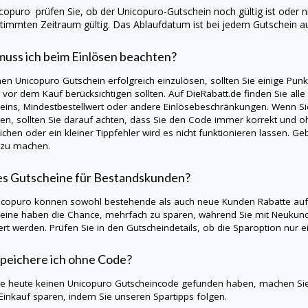
icopuro
prüfen Sie, ob der
Unicopuro
-Gutschein noch gültig ist oder n
timmten Zeitraum gültig. Das Ablaufdatum ist bei jedem Gutschein a
uss ich beim Einlösen beachten?
nen
Unicopuro
Gutschein erfolgreich einzulösen, sollten Sie einige Pu
s vor dem Kauf berücksichtigen sollten. Auf
DieRabatt.de
finden Sie alle
eins, Mindestbestellwert oder andere Einlösebeschränkungen. Wenn S
en, sollten Sie darauf achten, dass Sie den Code immer korrekt und oh
ichen oder ein kleiner Tippfehler wird es nicht funktionieren lassen. 
 zu machen.
es Gutscheine für Bestandskunden?
icopuro
können sowohl bestehende als auch neue Kunden Rabatte auf 
eine haben die Chance, mehrfach zu sparen, während Sie mit Neukund
iert werden. Prüfen Sie in den Gutscheindetails, ob die Sparoption nu
peichere ich ohne Code?
Sie heute keinen
Unicopuro
Gutscheincode gefunden haben, machen Sie
Einkauf sparen, indem Sie unseren Spartipps folgen.