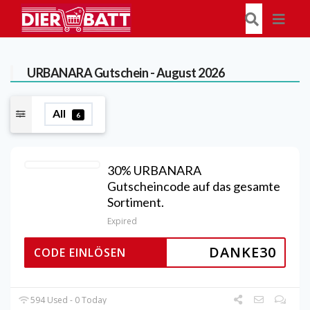
URBANARA
Gutschein - August 2026
All
6
30% URBANARA
Gutscheincode auf das gesamte
Sortiment.
Expired
DANKE30
CODE EINLÖSEN
594 Used - 0 Today