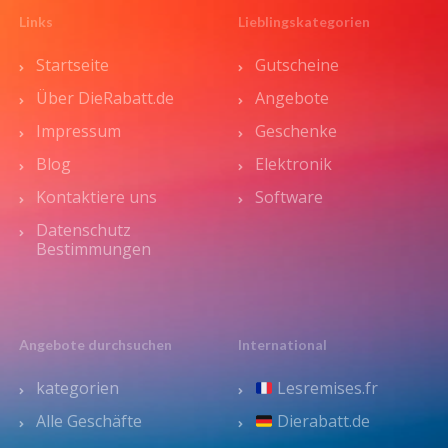
Links
Lieblingskategorien
Startseite
Gutscheine
Über DieRabatt.de
Angebote
Impressum
Geschenke
Blog
Elektronik
Kontaktiere uns
Software
Datenschutz
Bestimmungen
Angebote durchsuchen
International
kategorien
Lesremises.fr
Alle Geschäfte
Dierabatt.de