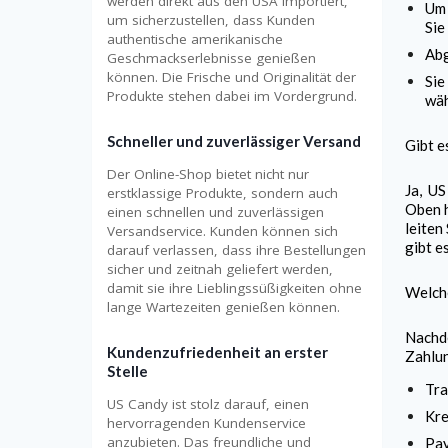
werden direkt aus den USA importiert,
Um 
um sicherzustellen, dass Kunden
Sie
authentische amerikanische
Abg
Geschmackserlebnisse genießen
können. Die Frische und Originalität der
Sie
Produkte stehen dabei im Vordergrund.
wäh
Schneller und zuverlässiger Versand
Gibt e
Der Online-Shop bietet nicht nur
Ja,
US
erstklassige Produkte, sondern auch
Oben h
einen schnellen und zuverlässigen
leiten
Versandservice. Kunden können sich
gibt e
darauf verlassen, dass ihre Bestellungen
sicher und zeitnah geliefert werden,
damit sie ihre Lieblingssüßigkeiten ohne
Welch
lange Wartezeiten genießen können.
Nachde
Kundenzufriedenheit an erster
Zahlu
Stelle
Tra
US Candy ist stolz darauf, einen
Kre
hervorragenden Kundenservice
anzubieten. Das freundliche und
Pa