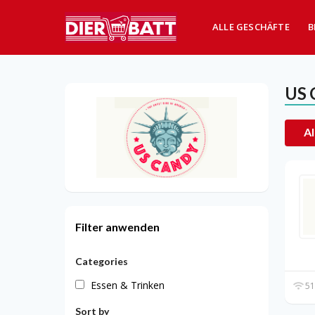
ALLE GESCHÄFTE
B
US 
Al
Filter anwenden
Categories
Essen & Trinken
51
Sort by