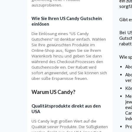
ein zu
auszuprobieren.
sorgfä
Wie Sie Ihren US Candy Gutschein
Gibt e
einlösen
Bei
U
Die Einlösung eines “US Candy
Gutsch
Gutscheins” ist denkbar einfach. Wählen
rabatt
Sie Ihre gewünschten Produkte im
Online-Shop aus, fügen Sie sie Ihrem
Warenkorb hinzu und geben Sie dann
Wie sp
während des Checkout-Prozesses den
Ab
Gutscheincode ein. Der Rabatt wird
sofort angewendet, und Sie können sich
Abo
über süße Ersparnisse freuen.
ver
Kö
Warum US Candy?
Mei
jew
Qualitätsprodukte direkt aus den
ewä
USA
Can
ind
US Candy legt großen Wert auf die
Pro
Qualität seiner Produkte. Die Süßigkeiten