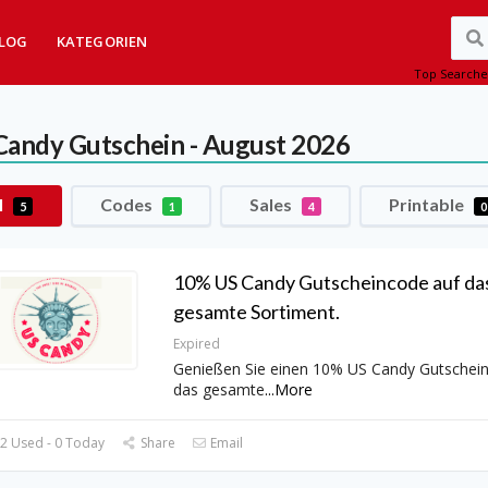
LOG
KATEGORIEN
Top Searche
Candy
Gutschein - August 2026
l
Codes
Sales
Printable
5
1
4
0
10% US Candy Gutscheincode auf da
gesamte Sortiment.
Expired
Genießen Sie einen 10% US Candy Gutschei
das gesamte
...
More
2 Used - 0 Today
Share
Email