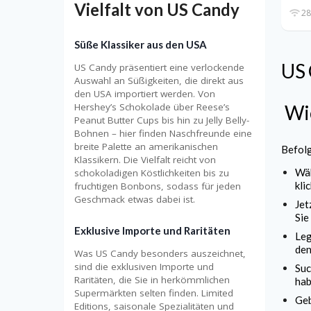
Vielfalt von US Candy
28
Süße Klassiker aus den USA
US
US Candy präsentiert eine verlockende
Auswahl an Süßigkeiten, die direkt aus
den USA importiert werden. Von
Hershey’s Schokolade über Reese’s
Wie
Peanut Butter Cups bis hin zu Jelly Belly-
Bohnen – hier finden Naschfreunde eine
breite Palette an amerikanischen
Befol
Klassikern. Die Vielfalt reicht von
Wäh
schokoladigen Köstlichkeiten bis zu
kli
fruchtigen Bonbons, sodass für jeden
Geschmack etwas dabei ist.
Jet
Sie
Exklusive Importe und Raritäten
Leg
den
Was US Candy besonders auszeichnet,
sind die exklusiven Importe und
Suc
Raritäten, die Sie in herkömmlichen
hab
Supermärkten selten finden. Limited
Geb
Editions, saisonale Spezialitäten und