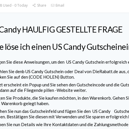
8 Used - 0 Today
Share
Email
 Candy
HAULFIG GESTELLTE FRAGE
 löse ich einen
US Candy
Gutscheinei
gen Sie diese Anweisungen, um den
US Candy
Gutschein erfolgreich 
len Sie den
b US Candy
Gutschein oder Deal von DieRabatt.de aus, d
cken Sie auf den (CODE HOLEN) Button.
zt erscheint ein Popup und Sie sehen den Gutscheincode und die Guts
 dann auf die Fliegende pillen -Website weiter.
en Sie Produkte, die Sie kaufen möchten, in den Warenkorb. Gehen Sie
 Warenkorb gelegt haben.
hen Sie nun das Gutscheinfeld und fügen Sie den
US Candy
Gutschei
en. Bestätigen Sie diesen mit Verwenden und Sie sparen erfolgreich 
en Sie nun Details wie Ihre Kontaktdaten und die Zahlungsmethode e