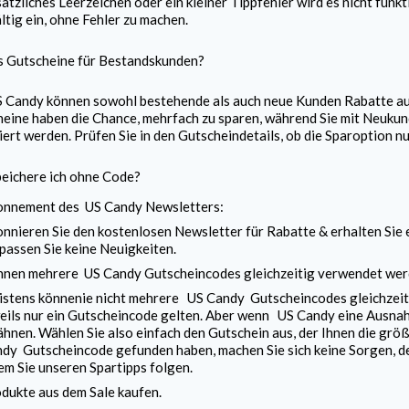
sätzliches Leerzeichen oder ein kleiner Tippfehler wird es nicht fun
ltig ein, ohne Fehler zu machen.
s Gutscheine für Bestandskunden?
S Candy
können sowohl bestehende als auch neue Kunden Rabatte au
eine haben die Chance, mehrfach zu sparen, während Sie mit Neukun
iert werden. Prüfen Sie in den Gutscheindetails, ob die Sparoption 
eichere ich ohne Code?
onnement des
US Candy
Newsletters:
nnieren Sie den kostenlosen Newsletter für Rabatte & erhalten Sie
passen Sie keine Neuigkeiten.
nnen mehrere
US Candy
Gutscheincodes gleichzeitig verwendet we
stens könnenie nicht mehrere
US Candy
Gutscheincodes gleichzeiti
eils nur ein Gutscheincode gelten. Aber wenn
US Candy
eine Ausnah
hnen. Wählen Sie also einfach den Gutschein aus, der Ihnen die größ
dy Gutscheincode gefunden haben, machen Sie sich keine Sorgen, de
em Sie unseren Spartipps folgen.
dukte aus dem Sale kaufen.