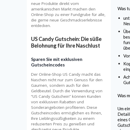
neue Produkte direkt vom
Was tu
amerikanischen Markt machen den
Online-Shop zu einer Fundgrube für alle,
unt
die gerne neue Geschmackserlebnisse
Ne
entdecken.
Übe
bes
US Candy Gutschein: Die süße
fun
Belohnung für Ihre Naschlust
übe
Vor
Sparen Sie mit exklusiven
Kop
Gutscheincodes
ein
Der Online-Shop US Candy macht das
Ach
Naschen nicht nur zum Genuss für den
Gut
Gaumen, sondern auch für den
Geldbeutel. Durch die Verwendung von
Was mu
“US Candy Gutschein” können Kunden
von exklusiven Rabatten und
Sonderangeboten profitieren. Diese
Um ei
Gutscheincodes ermöglichen es Ihnen,
Detail
Ihre Lieblingssüßigkeiten zu einem
eines 
reduzierten Preis zu genießen und
Gutsch
gleichzeitig neue Produkte