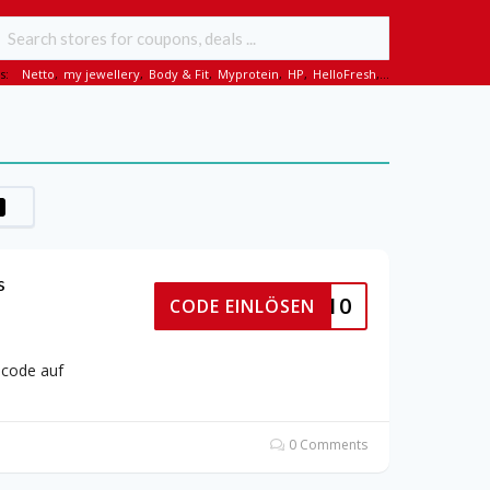
s:
Netto
,
my jewellery
,
Body & Fit
,
Myprotein
,
HP
,
HelloFresh
,...
s
ELCOME10
CODE EINLÖSEN
ncode auf
0 Comments