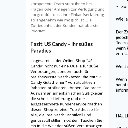
kompetente Team steht Ihnen bei
Sof
Fragen oder Anliegen zur Verfügung und
sorgt dafür, dass Ihre Einkaufserfahrung
Wie la
so angenehm wie möglich ist. Die
Zufriedenheit der Kunden hat oberste
Priorität.
Der Ze
jedoch
Team g
Fazit: US Candy – Ihr süßes
wenn P
Paradies
von
U
Insgesamt ist der Online-Shop “US
Candy” nicht nur eine Quelle für süße
Welche
Verlockungen, sondern auch für
preisbewusste Naschkatzen, die mit “US
Wenn S
Candy Gutscheinen” von attraktiven
haupts
Rabatten profitieren können. Die breite
inform
Auswahl an amerikanischen Süßigkeiten,
die schnelle Lieferung und der
ausgezeichnete Kundenservice machen
diesen Shop zu einer Top-Adresse für
alle, die ihre Naschlust stilvoll und
HAUL
genussvoll stillen möchten. Tauchen Sie
ein in die Welt der süßen Versuchungen