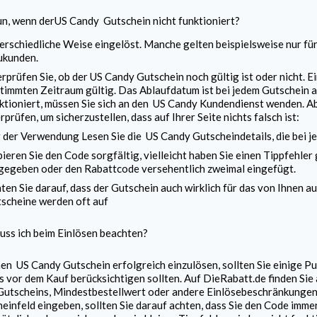
n, wenn der
US Candy
Gutschein nicht funktioniert?
erschiedliche Weise eingelöst. Manche gelten beispielsweise nur fü
ukunden.
rprüfen Sie, ob der
US Candy
Gutschein noch gültig ist oder nicht. E
timmten Zeitraum gültig. Das Ablaufdatum ist bei jedem Gutschein a
ktioniert, müssen Sie sich an den
US Candy
Kundendienst wenden. Abe
rprüfen, um sicherzustellen, dass auf Ihrer Seite nichts falsch ist:
 der Verwendung Lesen Sie die
US Candy
Gutscheindetails, die bei 
ieren Sie den Code sorgfältig, vielleicht haben Sie einen Tippfehler
gegeben oder den Rabattcode versehentlich zweimal eingefügt.
ten Sie darauf, dass der Gutschein auch wirklich für das von Ihnen
scheine werden oft auf
ss ich beim Einlösen beachten?
nen
US Candy
Gutschein erfolgreich einzulösen, sollten Sie einige P
s vor dem Kauf berücksichtigen sollten. Auf DieRabatt.de finden Sie 
Gutscheins, Mindestbestellwert oder andere Einlösebeschränkunge
einfeld eingeben, sollten Sie darauf achten, dass Sie den Code imme