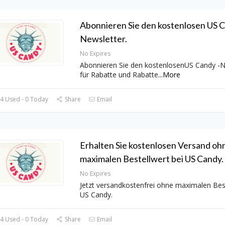
Abonnieren Sie den kostenlosen US C
Newsletter.
No Expires
Abonnieren Sie den kostenlosenUS Candy -N
für Rabatte und Rabatte
...
More
4 Used - 0 Today
Share
Email
Erhalten Sie kostenlosen Versand oh
maximalen Bestellwert bei US Candy.
No Expires
Jetzt versandkostenfrei ohne maximalen Best
US Candy.
4 Used - 0 Today
Share
Email