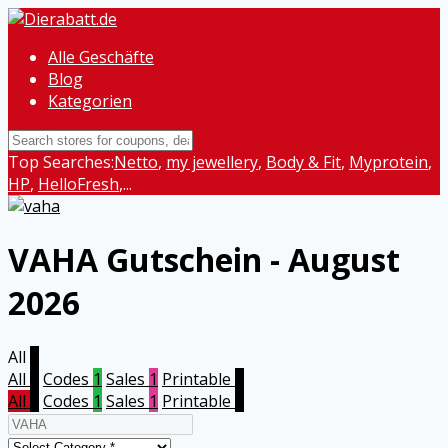
Alle Geschäfte
Blog
Kategorien
Top Searches:
Netto
,
my jewellery
,
Body & Fit
,
Myprotein
,
HP
,
HelloFresh
,...
VAHA
Gutschein - August
2026
All
2
All
2
Codes
1
Sales
1
Printable
0
All
2
Codes
1
Sales
1
Printable
0