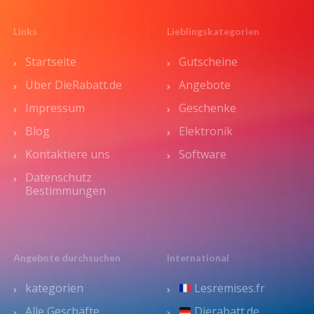
Links
Lieblingskategorien
Startseite
Gutscheine
Über DieRabatt.de
Angebote
Impressum
Geschenke
Blog
Elektronik
Kontaktiere uns
Software
Datenschutz
Bestimmungen
Angebote durchsuchen
International
kategorien
Lesremises.fr
Alle Geschäfte
Dierabatt.de