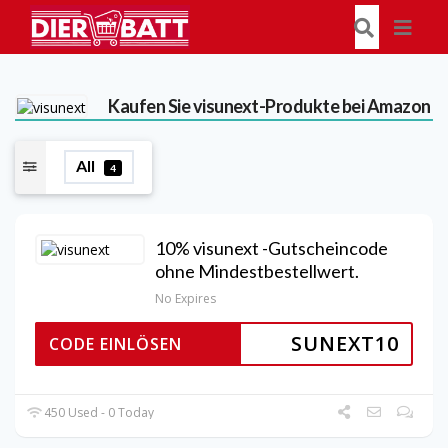
Kaufen Sie visunext-Produkte bei Amazon
All
4
10% visunext -Gutscheincode
ohne Mindestbestellwert.
No Expires
SUNEXT10
CODE EINLÖSEN
450 Used - 0 Today