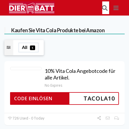
Kaufen Sie Vita Cola Produkte bei Amazon
All
5
10% Vita Cola Angebotcode für
alle Artikel.
No Expires
TACOLA10
CODE EINLÖSEN
726 Used - 0 Today