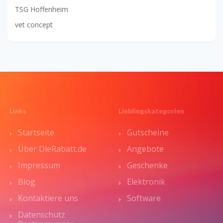
TSG Hoffenheim
vet concept
Links
Lieblingskategorien
Startseite
Gutscheine
Über DieRabatt.de
Angebote
Impressum
Geschenke
Blog
Elektronik
Kontaktiere uns
Software
Datenschutz