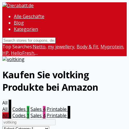
Alle Geschäfte
Blog
Kategorien
Top Searches:
Netto
,
my jewellery
,
Body & Fit
,
Myprotein
,
HP
,
HelloFresh
,...
Kaufen Sie voltking
Produkte bei Amazon
All
5
All
5
Codes
1
Sales
4
Printable
0
All
5
Codes
1
Sales
4
Printable
0