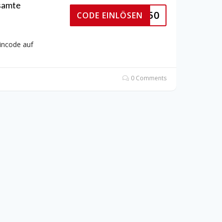
samte
BOOTS50
CODE EINLÖSEN
incode auf
0 Comments