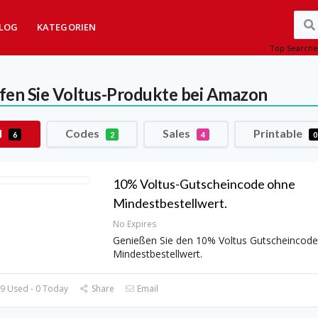
LOG
KATEGORIEN
Top Searche
fen Sie Voltus-Produkte bei Amazon
l
Codes
Sales
Printable
6
2
4
0
10% Voltus-Gutscheincode ohne
Mindestbestellwert.
No Expires
Genießen Sie den 10% Voltus Gutscheincod
Mindestbestellwert.
9 Used - 0 Today
Share
Email