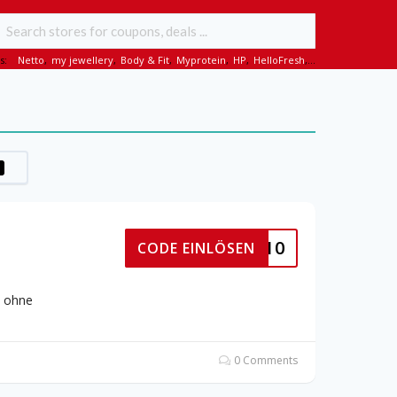
s:
Netto
,
my jewellery
,
Body & Fit
,
Myprotein
,
HP
,
HelloFresh
,...
VOLTUS10
CODE EINLÖSEN
e ohne
0 Comments