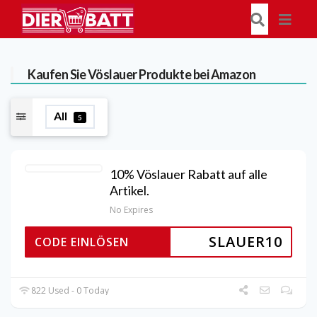
Kaufen Sie Vöslauer Produkte bei Amazon
All
5
10% Vöslauer Rabatt auf alle
Artikel.
No Expires
SLAUER10
CODE EINLÖSEN
822 Used - 0 Today