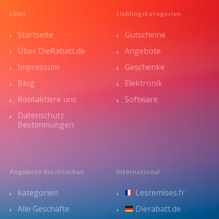
Links
Lieblingskategorien
Startseite
Gutscheine
Über DieRabatt.de
Angebote
Impressum
Geschenke
Blog
Elektronik
Kontaktiere uns
Software
Datenschutz
Bestimmungen
Angebote durchsuchen
International
kategorien
Lesremises.fr
Alle Geschäfte
Dierabatt.de