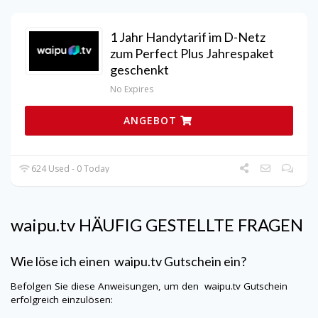
1 Jahr Handytarif im D-Netz
zum Perfect Plus Jahrespaket
geschenkt
No Expires
ANGEBOT
624 Used - 0 Today
waipu.tv
HÄUFIG GESTELLTE FRAGEN
Wie löse ich einen
waipu.tv
Gutschein ein?
Befolgen Sie diese Anweisungen, um den
waipu.tv
Gutschein
erfolgreich einzulösen: