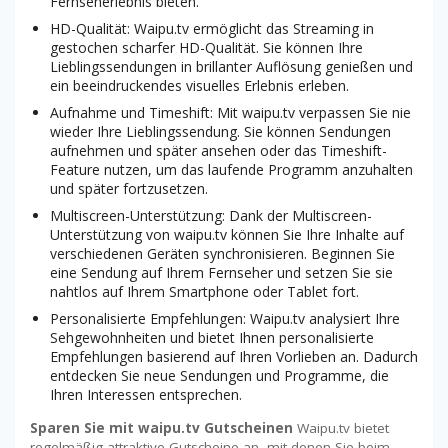
Fernseherlebnis bieten.
HD-Qualität: Waipu.tv ermöglicht das Streaming in
gestochen scharfer HD-Qualität. Sie können Ihre
Lieblingssendungen in brillanter Auflösung genießen und
ein beeindruckendes visuelles Erlebnis erleben.
Aufnahme und Timeshift: Mit waipu.tv verpassen Sie nie
wieder Ihre Lieblingssendung. Sie können Sendungen
aufnehmen und später ansehen oder das Timeshift-
Feature nutzen, um das laufende Programm anzuhalten
und später fortzusetzen.
Multiscreen-Unterstützung: Dank der Multiscreen-
Unterstützung von waipu.tv können Sie Ihre Inhalte auf
verschiedenen Geräten synchronisieren. Beginnen Sie
eine Sendung auf Ihrem Fernseher und setzen Sie sie
nahtlos auf Ihrem Smartphone oder Tablet fort.
Personalisierte Empfehlungen: Waipu.tv analysiert Ihre
Sehgewohnheiten und bietet Ihnen personalisierte
Empfehlungen basierend auf Ihren Vorlieben an. Dadurch
entdecken Sie neue Sendungen und Programme, die
Ihren Interessen entsprechen.
Sparen Sie mit waipu.tv Gutscheinen
Waipu.tv bietet
regelmäßig attraktive Gutscheine an, mit denen Sie beim