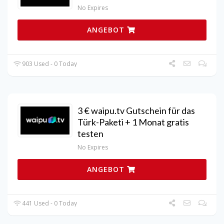
No Expires
ANGEBOT
903 Used - 0 Today
3 € waipu.tv Gutschein für das
Türk-Paketi + 1 Monat gratis
testen
No Expires
ANGEBOT
441 Used - 0 Today