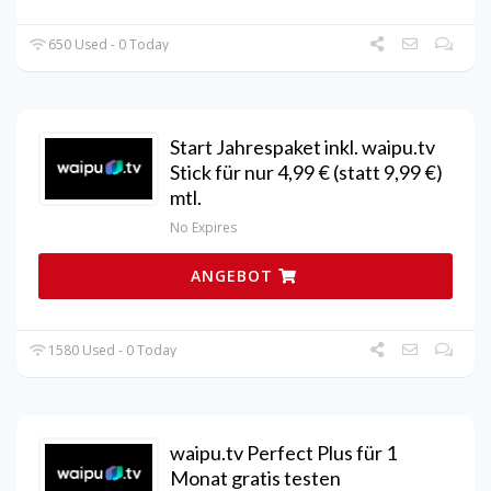
650 Used - 0 Today
Start Jahrespaket inkl. waipu.tv
Stick für nur 4,99 € (statt 9,99 €)
mtl.
No Expires
ANGEBOT
1580 Used - 0 Today
waipu.tv Perfect Plus für 1
Monat gratis testen