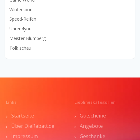
Wintersport
Speed-Reifen
Uhren4you
Meister Blumberg
Tolk schau
Links
Lieblingskategorien
Startseite
Gutscheine
Über DieRabatt.de
Angebote
Impressum
Geschenke