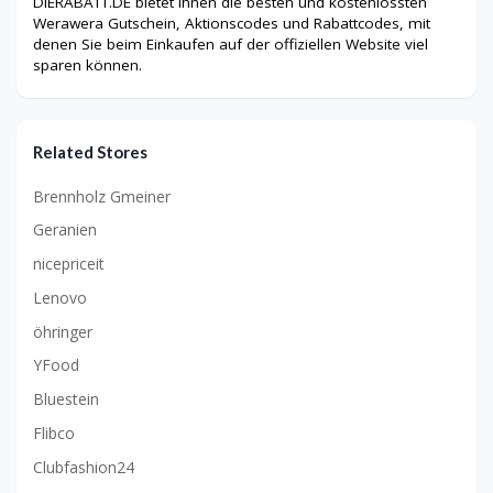
DIERABATT.DE bietet Ihnen die besten und kostenlossten
Werawera
Gutschein, Aktionscodes und Rabattcodes, mit
denen Sie beim Einkaufen auf der offiziellen Website viel
sparen können.
Related Stores
Brennholz Gmeiner
Geranien
nicepriceit
Lenovo
öhringer
YFood
Bluestein
Flibco
Clubfashion24