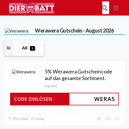
Werawera
Gutschein - August 2026
All
5
5% Werawera Gutscheincode
auf das gesamte Sortiment.
Expired
WERA5
CODE EINLÖSEN
352 Used - 0 Today