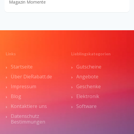
Magazin Momente
Links
Lieblingskategorien
Startseite
Gutscheine
Über DieRabatt.de
Angebote
Impressum
Geschenke
Blog
Elektronik
Kontaktiere uns
Software
Datenschutz
Bestimmungen