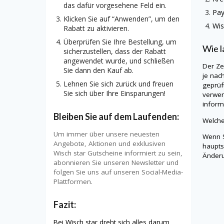
das dafür vorgesehene Feld ein.
Pa
Klicken Sie auf “Anwenden”, um den
Wis
Rabatt zu aktivieren.
Überprüfen Sie Ihre Bestellung, um
Wie l
sicherzustellen, dass der Rabatt
angewendet wurde, und schließen
Der Ze
Sie dann den Kauf ab.
je nac
Lehnen Sie sich zurück und freuen
geprüf
Sie sich über Ihre Einsparungen!
verwen
informi
Bleiben Sie auf dem Laufenden:
Welche
Um immer über unsere neuesten
Wenn S
Angebote, Aktionen und exklusiven
haupts
Wisch star Gutscheine informiert zu sein,
Änderu
abonnieren Sie unseren Newsletter und
folgen Sie uns auf unseren Social-Media-
Plattformen.
Fazit:
Bei Wisch star dreht sich alles darum,