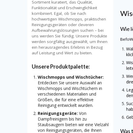
Sortiment kuratiert, das Qualität,
Funktionalität und Erschwinglichkeit
Wis
kombiniert. Egal, ob Sie nach
hochwertigen Wischmopps, praktischen
Reinigungsgeräten oder cleveren
Wie l
Aufbewahrungslösungen suchen – bei
uns werden Sie fündig. Unsere Produkte
BefoWi
werden sorgfältig ausgewählt, um Ihnen
ein herausragendes Erlebnis in Bezug
Wäh
auf Leistung und Wert zu bieten.
kli
Wis
Unsere Produktpalette:
lei
Wen
Wischmopps und Wischtücher:
dir
Entdecken Sie unsere Auswahl an
Wischmopps und Wischtüchern in
Leg
verschiedenen Materialien und
den
Größen, die für eine effektive
Suc
Reinigung entwickelt wurden.
hab
Reinigungsgeräte:
Von
Geb
Dampfreinigern bis hin zu
Staubsaugern bieten wir eine Vielzahl
von Reinigungsgeräten, die Ihnen
Was 