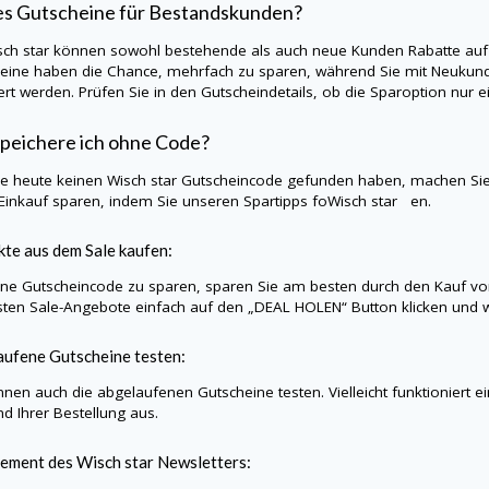
es Gutscheine für Bestandskunden?
sch star
können sowohl bestehende als auch neue Kunden Rabatte auf 
eine haben die Chance, mehrfach zu sparen, während Sie mit Neukund
iert werden. Prüfen Sie in den Gutscheindetails, ob die Sparoption nu
peichere ich ohne Code?
Sie heute keinen
Wisch star
Gutscheincode gefunden haben, machen Sie
Einkauf sparen, indem Sie unseren Spartipps foWisch star en.
te aus dem Sale kaufen:
e Gutscheincode zu sparen, sparen Sie am besten durch den Kauf vo
sten Sale-Angebote einfach auf den „DEAL HOLEN“ Button klicken und w
ufene Gutscheine testen:
nnen auch die abgelaufenen Gutscheine testen. Vielleicht funktioniert e
d Ihrer Bestellung aus.
ement des
Wisch star
Newsletters: