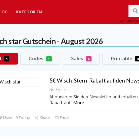
LOG
KATEGORIEN
Top Searche
ch star
Gutschein - August 2026
l
Codes
Sales
Printable
5
1
4
0
5€ Wisch-Stern-Rabatt auf den News
No Expires
Abonnieren Sie den Newsletter und erhalten 
Rabatt auf
...
More
8 Used - 0 Today
Share
Email