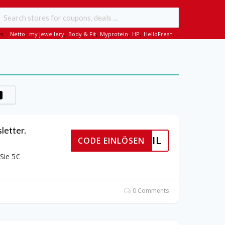
s:
Netto
,
my jewellery
,
Body & Fit
,
Myprotein
,
HP
,
HelloFresh
,...
letter.
ER EMAIL
CODE EINLÖSEN
Sie 5€
0 Comments