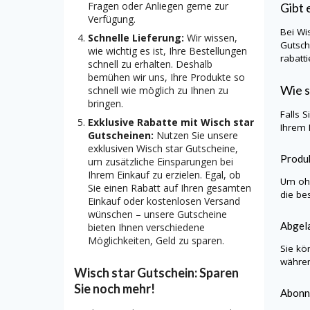
Fragen oder Anliegen gerne zur
Gibt 
Verfügung.
Bei
Wi
Schnelle Lieferung:
Wir wissen,
Gutsch
wie wichtig es ist, Ihre Bestellungen
rabatt
schnell zu erhalten. Deshalb
bemühen wir uns, Ihre Produkte so
Wie s
schnell wie möglich zu Ihnen zu
bringen.
Falls 
Exklusive Rabatte mit Wisch star
Ihrem 
Gutscheinen:
Nutzen Sie unsere
exklusiven Wisch star Gutscheine,
Produk
um zusätzliche Einsparungen bei
Ihrem Einkauf zu erzielen. Egal, ob
Um ohn
Sie einen Rabatt auf Ihren gesamten
die be
Einkauf oder kostenlosen Versand
wünschen – unsere Gutscheine
Abgela
bieten Ihnen verschiedene
Möglichkeiten, Geld zu sparen.
Sie kö
währen
Wisch star Gutschein: Sparen
Sie noch mehr!
Abonn