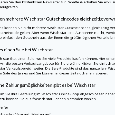
eren Sie den kostenlosen Newsletter für Rabatte & erhalten Sie exklu
Neuigkeiten.
en mehrere
Wisch star
Gutscheincodes gleichzeitig ver
ns können Sie nicht mehrere
Wisch star
Gutscheincodes gleichzeitig ve
tscheincode gelten. Aber wenn
Wisch star
eine Ausnahme macht, werden
so einfach den Gutschein aus, der Ihnen die größtmöglichen Vorteile bri
es einen Sale bei
Wisch star
h star
that einen Sale, wo Sie viele Produkte kaufen können. Hier erha
wir die besten Verkaufsangebote für Sie erwähnt, klicken Sie einfach a
star
Verkaufsbereich weiter. Die Sale-Produkte sind das ganze Jahr
Wis
n Sale des Jahres und Sie können in dieser Zeit noch mehr sparen.
e Zahlungsmöglichkeiten gibt es bei
Wisch star
m Sie Ihre Bestellung im
Wisch star
Online-Shop abgeschlossen haben,
azu können Sie aus foWisch star enden Methoden wählen:
nsfer
ditkarte (
Visacard
, Mastercard)