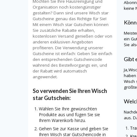
Möchten Sie Ihre Hausreinigung und
Abonni
Organisation noch kostengünstiger
keine 
gestalten? Dann sind unsere Wisch star
Gutscheine genau das Richtige für Sie!
Könn
Mit einem Wisch star Gutschein können
Sie zusätzliche Rabatte erhalten,
Meiste
kostenlosen Versand genießen oder von
ein Gu
anderen exklusiven Angeboten
Sie al
profitieren. Die Verwendung unserer
Gutscheine ist einfach: Geben Sie einfach
Gibt 
den entsprechenden Gutscheincode
während des Bestellvorgangs ein, und
Ja,
Wisc
der Rabatt wird automatisch
haben 
angewendet.
Wisch 
größte
So verwenden Sie Ihren Wisch
star Gutschein:
Welch
Wählen Sie Ihre gewünschten
Nachde
Produkte aus und fügen Sie sie
aus. D
Ihrem Warenkorb hinzu.
Tra
Gehen Sie zur Kasse und geben Sie
Ihren Wisch star Gutscheincode in
Kre