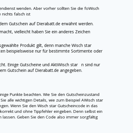
endienst wenden. Aber vorher sollten Sie die foWisch
nichts falsch ist
jedem Gutschein auf
Dierabatt.de
erwähnt werden.
emacht, vielleicht haben Sie ein anderes Zeichen
ausgewählte Produkt gilt, denn manche
Wisch star
ten beispielsweise nur für bestimmte Sortimente oder
icht. Einige Gutscheine und AktiWisch star n sind nur
edem Gutschein auf
Dierabatt.de
angegeben.
einige Punkte beachten. Wie Sie den Gutscheinzustand
Sie alle wichtigen Details, wie zum Beispiel AWisch star
ungen. Wenn Sie den
Wisch star
Gutscheincode in das
korrekt und ohne Tippfehler eingeben. Denn selbst ein
ren lassen. Geben Sie den Code also immer sorgfältig