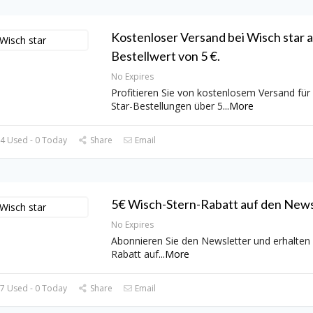
Kostenloser Versand bei Wisch star 
Bestellwert von 5 €.
No Expires
Profitieren Sie von kostenlosem Versand für 
Star-Bestellungen über 5
...
More
4 Used - 0 Today
Share
Email
5€ Wisch-Stern-Rabatt auf den News
No Expires
Abonnieren Sie den Newsletter und erhalten 
Rabatt auf
...
More
7 Used - 0 Today
Share
Email