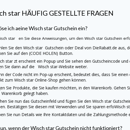
ch star
HÄUFIG GESTELLTE FRAGEN
öse ich aeine
Wisch star
Gutschein ein?
sch star en Sie diese Anweisungen, um den
Wisch star
Gutschein erf
len Sie den
Wisch star
Gutschein oder Deal von
DieRabatt.de
aus, d
cken Sie auf den (CODE HOLEN) Button.
ch star
zt erscheint ein Popup und Sie sehen den Gutscheincode und d
ten Sie dann auf die
Wisch star
-Website weiter.
n der Code nicht im Pop-up erscheint, bedeutet dies, dass Sie einen
ekt zum
Wisch star
Online-Shop gehen können.
en Sie Produkte, die Sie kaufen möchten, in den Warenkorb. Gehen Sie
 Warenkorb gelegt haben.
hen Sie nun das Gutscheinfeld und fügen Sie den
Wisch star
Gutschei
en. Bestätigen Sie diesen mit Verwenden und Sie sparen erfoWisch st
en Sie nun Details wie Ihre Kontaktdaten und die Zahlungsmethode ei
tun, wenn der
Wisch star
Gutschein nicht funktioniert?