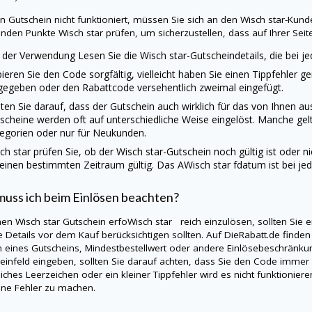
ein Gutschein nicht funktioniert, müssen Sie sich an den
Wisch star
-Kund
enden Punkte
Wisch star
prüfen, um sicherzustellen, dass auf Ihrer Seite 
 der Verwendung Lesen Sie die
Wisch star
-Gutscheindetails, die bei 
ieren Sie den Code sorgfältig, vielleicht haben Sie einen Tippfehler g
gegeben oder den Rabattcode versehentlich zweimal eingefügt.
ten Sie darauf, dass der Gutschein auch wirklich für das von Ihnen 
scheine werden oft auf unterschiedliche Weise eingelöst. Manche gel
egorien oder nur für Neukunden.
ch star
prüfen Sie, ob der
Wisch star
-Gutschein noch gültig ist oder n
 einen bestimmten Zeitraum gültig. Das AWisch star fdatum ist bei j
uss ich beim Einlösen beachten?
nen
Wisch star
Gutschein erfoWisch star reich einzulösen, sollten Sie 
e Details vor dem Kauf berücksichtigen sollten. Auf
DieRabatt.de
finden 
 eines Gutscheins, Mindestbestellwert oder andere Einlösebeschränk
einfeld eingeben, sollten Sie darauf achten, dass Sie den Code immer 
liches Leerzeichen oder ein kleiner Tippfehler wird es nicht funktionie
hne Fehler zu machen.