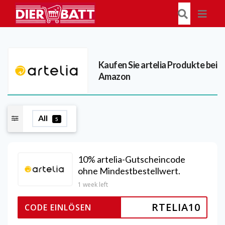
Kaufen Sie artelia Produkte bei
Amazon
All
5
10% artelia-Gutscheincode
ohne Mindestbestellwert.
1 week left
RTELIA10
CODE EINLÖSEN