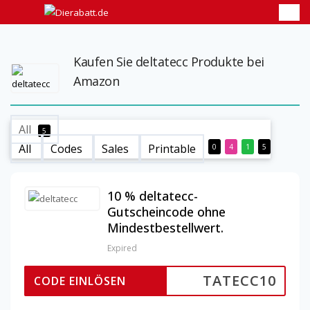
Kaufen Sie deltatecc Produkte bei
Amazon
All
5
All
Codes
Sales
Printable
0
4
1
5
10 % deltatecc-
Gutscheincode ohne
Mindestbestellwert.
Expired
TATECC10
CODE EINLÖSEN