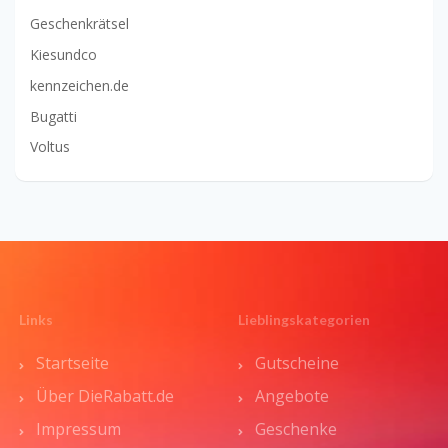
Geschenkrätsel
Kiesundco
kennzeichen.de
Bugatti
Voltus
Links
Lieblingskategorien
Startseite
Gutscheine
Über DieRabatt.de
Angebote
Impressum
Geschenke